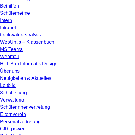
Beihilfen
Schülerheime
Intern
Intranet
trenkwalderstraße.at
WebUntis – Klassenbuch
MS Teams
Webmail
HTL Bau Informatik Design
Über uns
Neuigkeiten & Aktuelles
Leitbild
Schulleitung
Verwaltung
Schülerinnenvertretung
Elternverein
Personalvertretung
G!RLpower