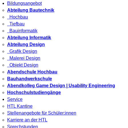
Bildungsangebot
Abteilung Bautechnik
Hochbau
Tiefbau
Bauinformatik
Abteilung Informatik
Abteilung Design
Grafik Design
Malerei Design
Objekt Design
Abendschule Hochbau
Bauhandwerkschule
Abendkolleg Game Design | Usability Engineering
Hochschulstudiengänge
Service
HTL Kantine
Stellenangebote für Schüler:innen
Karriere an der HTL
Sprechstunden