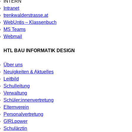
INTERN
Intranet
trenkwalderstrasse.at
WebUntis – Klassenbuch
MS Teams
Webmail
HTL BAU INFORMATIK DESIGN
Über uns
Neuigkeiten & Aktuelles
Leitbild
Schulleitung
Verwaltung
Schüler:innenvertretung
Elternverein
Personalvertretung
G!RLpower
Schulärztin