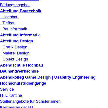
Bildungsangebot
Abteilung Bautechnik
Hochbau
Tiefbau
Bauinformatik
Abteilung Informatik
Abteilung Design
Grafik Design
Malerei Design
Objekt Design
Abendschule Hochbau
Bauhandwerkschule
Abendkolleg Game Design | Usability Engineering
Hochschulstudiengänge
Service
HTL Kantine
Stellenangebote für Schüler:innen
Karriere an der HTL