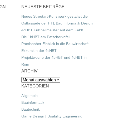
IGN
NEUESTE BEITRÄGE
Neues Streetart-Kunstwerk gestaltet die
Ostfassade der HTL Bau Informatik Design
4cHBT Fußballmeister auf dem Feld!
Die 1bHBT am Patscherkofel
Praxisnaher Einblick in die Bauwirtschaft –
Exkursion der 4cHBT
Projektwoche der 4bHBT und 4cHBT in
Rom
ARCHIV
Archiv
KATEGORIEN
Allgemein
Bauinformatik
Bautechnik
Game Design | Usability Engineering