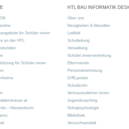
CE
HTL BAU INFORMATIK DES
EIN
Über uns
antine
Neuigkeiten & Aktuelles
nangebote für Schüler:innen
Leitbild
re an der HTL
Schulleitung
hstunden
Verwaltung
ne
Schüler:innenvertretung
tützung für Schüler:innen
Elternverein
fen
Personalvertretung
erheime
G!RLpower
Schulärztin
et
Vertrauenslehrer:innen
alderstrasse.at
Jugendcoaching
tis – Klassenbuch
Schulpsychologie
eams
Bibliothek
il
Versuchsanstalt