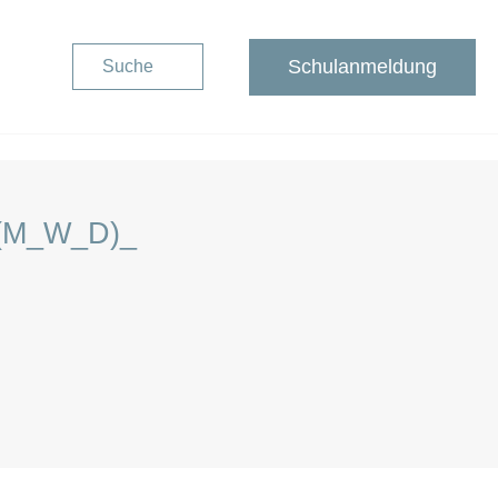
Schulanmeldung
Suche
_
Schulanmeldung
(M_W_D)_