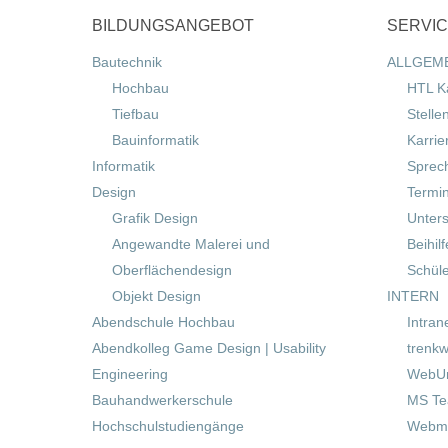
BILDUNGSANGEBOT
SERVI
Bautechnik
ALLGEM
Hochbau
HTL K
Tiefbau
Stelle
Bauinformatik
Karrie
Informatik
Sprec
Design
Termi
Grafik Design
Unters
Angewandte Malerei und
Beihil
Oberflächendesign
Schül
Objekt Design
INTERN
Abendschule Hochbau
Intran
Abendkolleg Game Design | Usability
trenkw
Engineering
WebUn
Bauhandwerkerschule
MS T
Hochschulstudiengänge
Webma