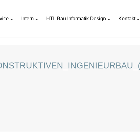
vice
Intern
HTL Bau Informatik Design
Kontakt
PROJEKTLEITER_IN_IM_KONSTRUKTIVEN_INGENIEURBAU_(M_W_D)
ONSTRUKTIVEN_INGENIEURBAU_