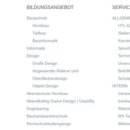
BILDUNGSANGEBOT
SERVI
Bautechnik
ALLGEM
Hochbau
HTL K
Tiefbau
Stelle
Bauinformatik
Karrie
Informatik
Sprec
Design
Termi
Grafik Design
Unters
Angewandte Malerei und
Beihil
Oberflächendesign
Schül
Objekt Design
INTERN
Abendschule Hochbau
Intran
Abendkolleg Game Design | Usability
trenkw
Engineering
WebUn
Bauhandwerkerschule
MS T
Hochschulstudiengänge
Webma