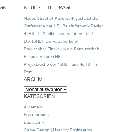
IGN
NEUESTE BEITRÄGE
Neues Streetart-Kunstwerk gestaltet die
Ostfassade der HTL Bau Informatik Design
4cHBT Fußballmeister auf dem Feld!
Die 1bHBT am Patscherkofel
Praxisnaher Einblick in die Bauwirtschaft –
Exkursion der 4cHBT
Projektwoche der 4bHBT und 4cHBT in
Rom
ARCHIV
Archiv
KATEGORIEN
Allgemein
Bauinformatik
Bautechnik
Game Design | Usability Engineering