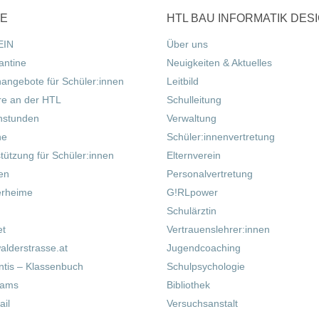
CE
HTL BAU INFORMATIK DES
EIN
Über uns
antine
Neuigkeiten & Aktuelles
nangebote für Schüler:innen
Leitbild
re an der HTL
Schulleitung
hstunden
Verwaltung
ne
Schüler:innenvertretung
tützung für Schüler:innen
Elternverein
fen
Personalvertretung
erheime
G!RLpower
Schulärztin
et
Vertrauenslehrer:innen
alderstrasse.at
Jugendcoaching
tis – Klassenbuch
Schulpsychologie
eams
Bibliothek
il
Versuchsanstalt