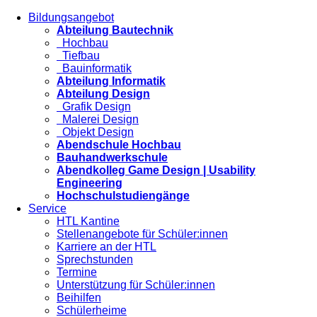
Bildungsangebot
Abteilung Bautechnik
Hochbau
Tiefbau
Bauinformatik
Abteilung Informatik
Abteilung Design
Grafik Design
Malerei Design
Objekt Design
Abendschule Hochbau
Bauhandwerkschule
Abendkolleg Game Design | Usability
Engineering
Hochschulstudiengänge
Service
HTL Kantine
Stellenangebote für Schüler:innen
Karriere an der HTL
Sprechstunden
Termine
Unterstützung für Schüler:innen
Beihilfen
Schülerheime