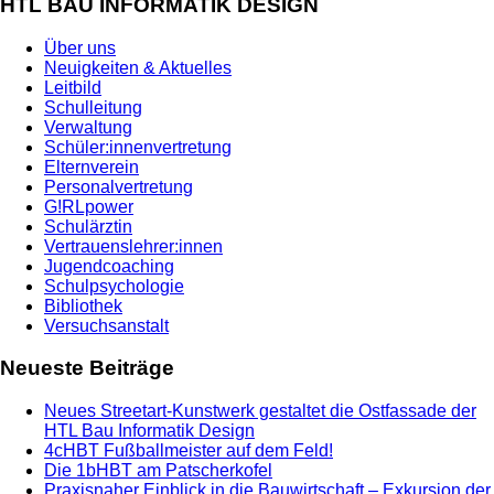
HTL BAU INFORMATIK DESIGN
Über uns
Neuigkeiten & Aktuelles
Leitbild
Schulleitung
Verwaltung
Schüler:innenvertretung
Elternverein
Personalvertretung
G!RLpower
Schulärztin
Vertrauenslehrer:innen
Jugendcoaching
Schulpsychologie
Bibliothek
Versuchsanstalt
Neueste Beiträge
Neues Streetart-Kunstwerk gestaltet die Ostfassade der
HTL Bau Informatik Design
4cHBT Fußballmeister auf dem Feld!
Die 1bHBT am Patscherkofel
Praxisnaher Einblick in die Bauwirtschaft – Exkursion der