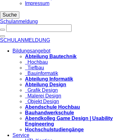
Impressum
Suche
Schulanmeldung
SCHULANMELDUNG
Bildungsangebot
Abteilung Bautechnik
Hochbau
Tiefbau
Bauinformatik
Abteilung Informatik
Abteilung Design
Grafik Design
Malerei Design
Objekt Design
Abendschule Hochbau
Bauhandwerkschule
Abendkolleg Game Design | Usability
Engineering
Hochschulstudiengänge
Service