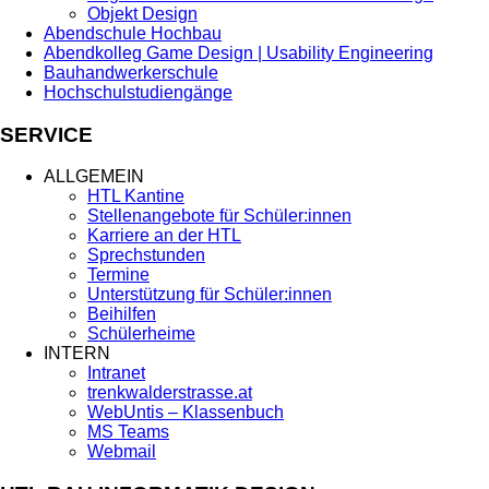
Objekt Design
Abendschule Hochbau
Abendkolleg Game Design | Usability Engineering
Bauhandwerkerschule
Hochschulstudiengänge
SERVICE
ALLGEMEIN
HTL Kantine
Stellenangebote für Schüler:innen
Karriere an der HTL
Sprechstunden
Termine
Unterstützung für Schüler:innen
Beihilfen
Schülerheime
INTERN
Intranet
trenkwalderstrasse.at
WebUntis – Klassenbuch
MS Teams
Webmail