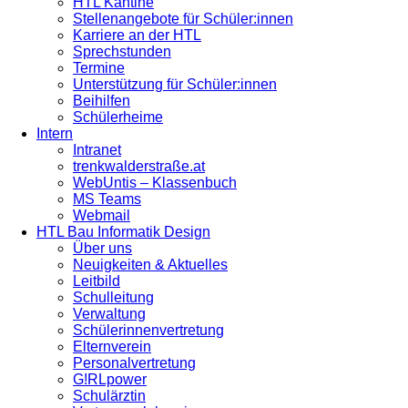
HTL Kantine
Stellenangebote für Schüler:innen
Karriere an der HTL
Sprechstunden
Termine
Unterstützung für Schüler:innen
Beihilfen
Schülerheime
Intern
Intranet
trenkwalderstraße.at
WebUntis – Klassenbuch
MS Teams
Webmail
HTL Bau Informatik Design
Über uns
Neuigkeiten & Aktuelles
Leitbild
Schulleitung
Verwaltung
Schülerinnenvertretung
Elternverein
Personalvertretung
G!RLpower
Schulärztin