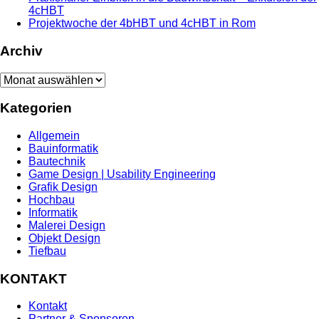
4cHBT
Projektwoche der 4bHBT und 4cHBT in Rom
Archiv
Archiv
Kategorien
Allgemein
Bauinformatik
Bautechnik
Game Design | Usability Engineering
Grafik Design
Hochbau
Informatik
Malerei Design
Objekt Design
Tiefbau
KONTAKT
Kontakt
Partner & Sponsoren