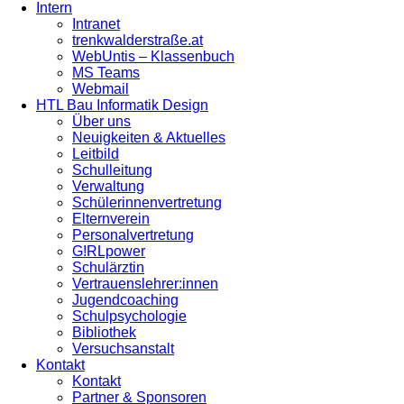
Intern
Intranet
trenkwalderstraße.at
WebUntis – Klassenbuch
MS Teams
Webmail
HTL Bau Informatik Design
Über uns
Neuigkeiten & Aktuelles
Leitbild
Schulleitung
Verwaltung
Schülerinnenvertretung
Elternverein
Personalvertretung
G!RLpower
Schulärztin
Vertrauenslehrer:innen
Jugendcoaching
Schulpsychologie
Bibliothek
Versuchsanstalt
Kontakt
Kontakt
Partner & Sponsoren