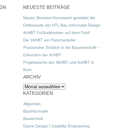
IGN
NEUESTE BEITRÄGE
Neues Streetart-Kunstwerk gestaltet die
Ostfassade der HTL Bau Informatik Design
4cHBT Fußballmeister auf dem Feld!
Die 1bHBT am Patscherkofel
Praxisnaher Einblick in die Bauwirtschaft –
Exkursion der 4cHBT
Projektwoche der 4bHBT und 4cHBT in
Rom
ARCHIV
Archiv
KATEGORIEN
Allgemein
Bauinformatik
Bautechnik
Game Design | Usability Engineering