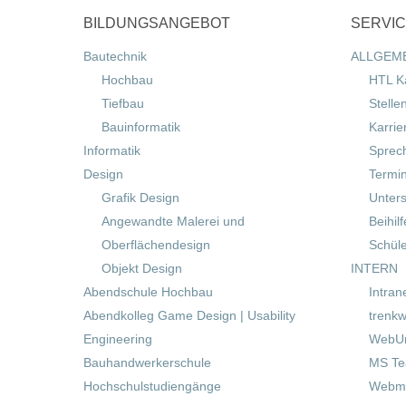
BILDUNGSANGEBOT
SERVI
Bautechnik
ALLGEM
Hochbau
HTL K
Tiefbau
Stelle
Bauinformatik
Karrie
Informatik
Sprec
Design
Termi
Grafik Design
Unters
Angewandte Malerei und
Beihil
Oberflächendesign
Schül
Objekt Design
INTERN
Abendschule Hochbau
Intran
Abendkolleg Game Design | Usability
trenkw
Engineering
WebUn
Bauhandwerkerschule
MS T
Hochschulstudiengänge
Webma