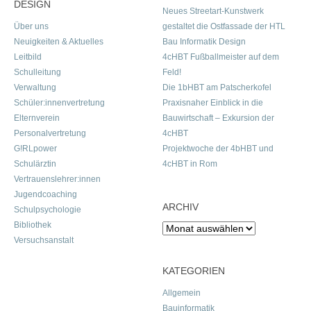
DESIGN
Neues Streetart-Kunstwerk
Über uns
gestaltet die Ostfassade der HTL
Neuigkeiten & Aktuelles
Bau Informatik Design
Leitbild
4cHBT Fußballmeister auf dem
Schulleitung
Feld!
Verwaltung
Die 1bHBT am Patscherkofel
Schüler:innenvertretung
Praxisnaher Einblick in die
Elternverein
Bauwirtschaft – Exkursion der
Personalvertretung
4cHBT
G!RLpower
Projektwoche der 4bHBT und
Schulärztin
4cHBT in Rom
Vertrauenslehrer:innen
Jugendcoaching
ARCHIV
Schulpsychologie
Bibliothek
Archiv
Versuchsanstalt
KATEGORIEN
Allgemein
Bauinformatik