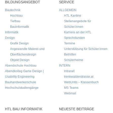
BILDUNGSANGEBOT
SERVICE
Bautechnik
ALLGEMEIN
Hochbau
HTL Kantine
Tiefbau
Stellenangebote für
Bauinformatik
Schüler:innen
Informatik
Karriere an der HTL
Design
Sprechstunden
Grafik Design
Termine
Angewandte Malerei und
Unterstützung für Schüler:innen
Oberflächendesign
Beihilfen
Objekt Design
Schülerheime
Abendschule Hochbau
INTERN
Abendkolleg Game Design |
Intranet
Usability Engineering
trenkwalderstrasse.at
Bauhandwerkerschule
WebUntis – Klassenbuch
Hochschulstudiengänge
MS Teams
Webmail
HTL BAU INFORMATIK
NEUESTE BEITRÄGE