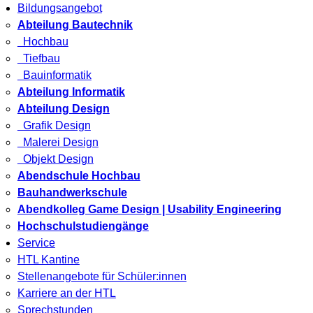
Bildungsangebot
Abteilung Bautechnik
Hochbau
Tiefbau
Bauinformatik
Abteilung Informatik
Abteilung Design
Grafik Design
Malerei Design
Objekt Design
Abendschule Hochbau
Bauhandwerkschule
Abendkolleg Game Design | Usability Engineering
Hochschulstudiengänge
Service
HTL Kantine
Stellenangebote für Schüler:innen
Karriere an der HTL
Sprechstunden