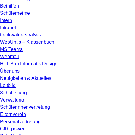
Beihilfen
Schülerheime
Intern
Intranet
trenkwalderstraße.at
WebUntis – Klassenbuch
MS Teams
Webmail
HTL Bau Informatik Design
Über uns
Neuigkeiten & Aktuelles
Leitbild
Schulleitung
Verwaltung
Schülerinnenvertretung
Elternverein
Personalvertretung
G!RLpower