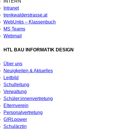
INTERN
Intranet
trenkwalderstrasse.at
WebUntis – Klassenbuch
MS Teams
Webmail
HTL BAU INFORMATIK DESIGN
Über uns
Neuigkeiten & Aktuelles
Leitbild
Schulleitung
Verwaltung
Schüler:innenvertretung
Elternverein
Personalvertretung
G!RLpower
Schulärztin