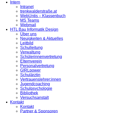
Intern
Intranet
trenkwalderstraße.at
WebUntis – Klassenbuch
MS Teams
Webmail
HTL Bau Informatik Design
Über uns
Neuigkeiten & Aktuelles
Leitbild
Schulleitung
Verwaltung
Schülerinnenvertretung
Elternverein
Personalvertretung
G!RLpower
Schulärztin
Vertrauenslehrer:innen
Jugendcoaching
Schulpsychologie
Bibliothek
Versuchsanstalt
Kontakt
Kontakt
Partner & Sponsoren