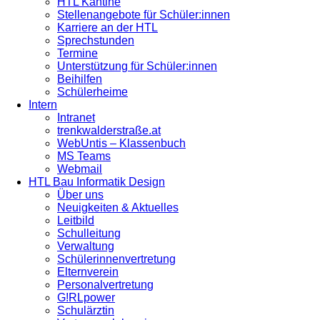
HTL Kantine
Stellenangebote für Schüler:innen
Karriere an der HTL
Sprechstunden
Termine
Unterstützung für Schüler:innen
Beihilfen
Schülerheime
Intern
Intranet
trenkwalderstraße.at
WebUntis – Klassenbuch
MS Teams
Webmail
HTL Bau Informatik Design
Über uns
Neuigkeiten & Aktuelles
Leitbild
Schulleitung
Verwaltung
Schülerinnenvertretung
Elternverein
Personalvertretung
G!RLpower
Schulärztin