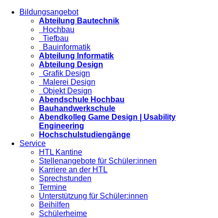
Bildungsangebot
Abteilung Bautechnik
Hochbau
Tiefbau
Bauinformatik
Abteilung Informatik
Abteilung Design
Grafik Design
Malerei Design
Objekt Design
Abendschule Hochbau
Bauhandwerkschule
Abendkolleg Game Design | Usability
Engineering
Hochschulstudiengänge
Service
HTL Kantine
Stellenangebote für Schüler:innen
Karriere an der HTL
Sprechstunden
Termine
Unterstützung für Schüler:innen
Beihilfen
Schülerheime