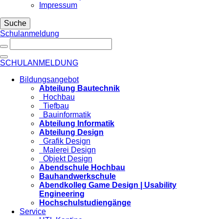
Impressum
Suche
Schulanmeldung
SCHULANMELDUNG
Bildungsangebot
Abteilung Bautechnik
Hochbau
Tiefbau
Bauinformatik
Abteilung Informatik
Abteilung Design
Grafik Design
Malerei Design
Objekt Design
Abendschule Hochbau
Bauhandwerkschule
Abendkolleg Game Design | Usability
Engineering
Hochschulstudiengänge
Service