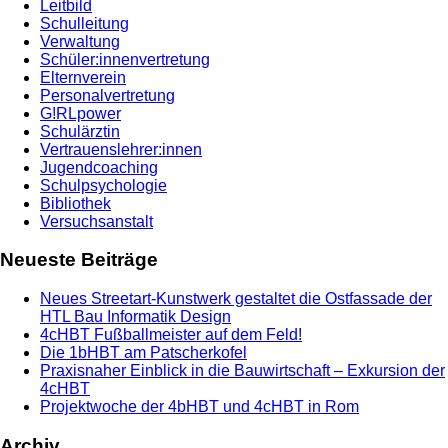
Leitbild
Schulleitung
Verwaltung
Schüler:innenvertretung
Elternverein
Personalvertretung
G!RLpower
Schulärztin
Vertrauenslehrer:innen
Jugendcoaching
Schulpsychologie
Bibliothek
Versuchsanstalt
Neueste Beiträge
Neues Streetart-Kunstwerk gestaltet die Ostfassade der
HTL Bau Informatik Design
4cHBT Fußballmeister auf dem Feld!
Die 1bHBT am Patscherkofel
Praxisnaher Einblick in die Bauwirtschaft – Exkursion der
4cHBT
Projektwoche der 4bHBT und 4cHBT in Rom
Archiv