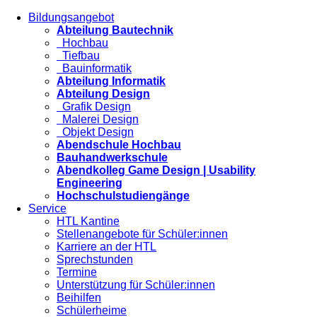
Bildungsangebot
Abteilung Bautechnik
Hochbau
Tiefbau
Bauinformatik
Abteilung Informatik
Abteilung Design
Grafik Design
Malerei Design
Objekt Design
Abendschule Hochbau
Bauhandwerkschule
Abendkolleg Game Design | Usability
Engineering
Hochschulstudiengänge
Service
HTL Kantine
Stellenangebote für Schüler:innen
Karriere an der HTL
Sprechstunden
Termine
Unterstützung für Schüler:innen
Beihilfen
Schülerheime