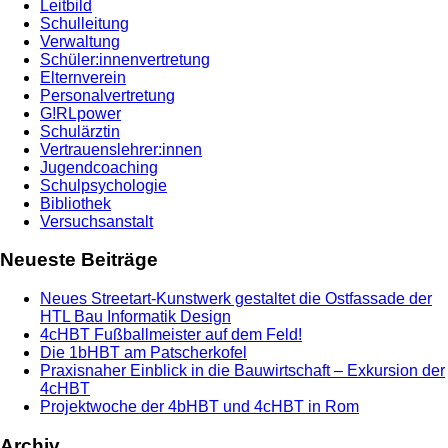
Leitbild
Schulleitung
Verwaltung
Schüler:innenvertretung
Elternverein
Personalvertretung
G!RLpower
Schulärztin
Vertrauenslehrer:innen
Jugendcoaching
Schulpsychologie
Bibliothek
Versuchsanstalt
Neueste Beiträge
Neues Streetart-Kunstwerk gestaltet die Ostfassade der
HTL Bau Informatik Design
4cHBT Fußballmeister auf dem Feld!
Die 1bHBT am Patscherkofel
Praxisnaher Einblick in die Bauwirtschaft – Exkursion der
4cHBT
Projektwoche der 4bHBT und 4cHBT in Rom
Archiv