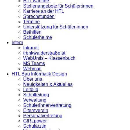
HTL Kantine
Stellenangebote für Schüler:innen
Karriere an der HTL
Sprechstunden
Termine
Unterstützung für Schüler:innen
Beihilfen
Schülerheime
Intern
Intranet
trenkwalderstraße.at
WebUntis – Klassenbuch
MS Teams
Webmail
HTL Bau Informatik Design
Über uns
Neuigkeiten & Aktuelles
Leitbild
Schulleitung
Verwaltung
Schülerinnenvertretung
Elternverein
Personalvertretung
G!RLpower
Schulärztin