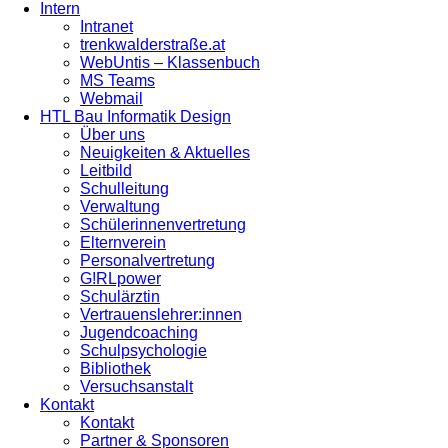
Intern
Intranet
trenkwalderstraße.at
WebUntis – Klassenbuch
MS Teams
Webmail
HTL Bau Informatik Design
Über uns
Neuigkeiten & Aktuelles
Leitbild
Schulleitung
Verwaltung
Schülerinnenvertretung
Elternverein
Personalvertretung
G!RLpower
Schulärztin
Vertrauenslehrer:innen
Jugendcoaching
Schulpsychologie
Bibliothek
Versuchsanstalt
Kontakt
Kontakt
Partner & Sponsoren