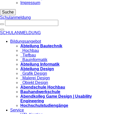
Impressum
Suche
Schulanmeldung
SCHULANMELDUNG
Bildungsangebot
Abteilung Bautechnik
Hochbau
Tiefbau
Bauinformatik
Abteilung Informatik
Abteilung Design
Grafik Design
Malerei Design
Objekt Design
Abendschule Hochbau
Bauhandwerkschule
Abendkolleg Game Design | Usability
Engineering
Hochschulstudiengänge
Service