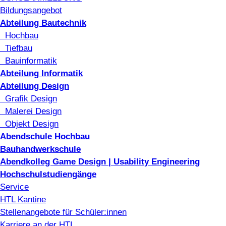
Bildungsangebot
Abteilung Bautechnik
Hochbau
Tiefbau
Bauinformatik
Abteilung Informatik
Abteilung Design
Grafik Design
Malerei Design
Objekt Design
Abendschule Hochbau
Bauhandwerkschule
Abendkolleg Game Design | Usability Engineering
Hochschulstudiengänge
Service
HTL Kantine
Stellenangebote für Schüler:innen
Karriere an der HTL