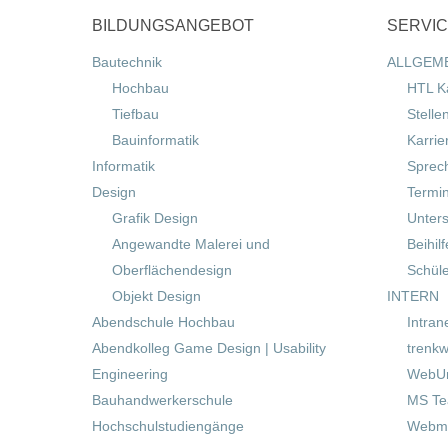
BILDUNGSANGEBOT
SERVI
Bautechnik
ALLGEM
Hochbau
HTL K
Tiefbau
Stelle
Bauinformatik
Karrie
Informatik
Sprec
Design
Termi
Grafik Design
Unters
Angewandte Malerei und
Beihil
Oberflächendesign
Schül
Objekt Design
INTERN
Abendschule Hochbau
Intran
Abendkolleg Game Design | Usability
trenkw
Engineering
WebUn
Bauhandwerkerschule
MS T
Hochschulstudiengänge
Webma