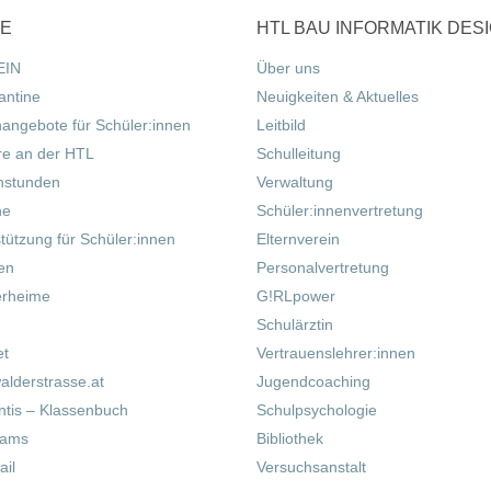
CE
HTL BAU INFORMATIK DES
EIN
Über uns
antine
Neuigkeiten & Aktuelles
nangebote für Schüler:innen
Leitbild
re an der HTL
Schulleitung
hstunden
Verwaltung
ne
Schüler:innenvertretung
tützung für Schüler:innen
Elternverein
fen
Personalvertretung
erheime
G!RLpower
Schulärztin
et
Vertrauenslehrer:innen
alderstrasse.at
Jugendcoaching
tis – Klassenbuch
Schulpsychologie
eams
Bibliothek
il
Versuchsanstalt