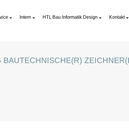
vice
Intern
HTL Bau Informatik Design
Kontakt
STELLENAUSSCHREIBUNG BAUTECHNISCHE(R) ZEICHNER(IN)_2205
BAUTECHNISCHE(R) ZEICHNER(I