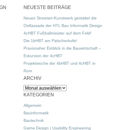
IGN
NEUESTE BEITRÄGE
Neues Streetart-Kunstwerk gestaltet die
Ostfassade der HTL Bau Informatik Design
4cHBT Fußballmeister auf dem Feld!
Die 1bHBT am Patscherkofel
Praxisnaher Einblick in die Bauwirtschaft –
Exkursion der 4cHBT
Projektwoche der 4bHBT und 4cHBT in
Rom
ARCHIV
Archiv
KATEGORIEN
Allgemein
Bauinformatik
Bautechnik
Game Design | Usability Engineering