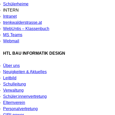
Schülerheime
INTERN
Intranet
trenkwalderstrasse.at
WebUntis – Klassenbuch
MS Teams
Webmail
HTL BAU INFORMATIK DESIGN
Über uns
Neuigkeiten & Aktuelles
Leitbild
Schulleitung
Verwaltung
Schüler:innenvertretung
Elternverein
Personalvertretung
G!RLpower