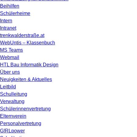
Beihilfen
Schülerheime
Intern
Intranet
trenkwalderstraße.at
WebUntis – Klassenbuch
MS Teams
Webmail
HTL Bau Informatik Design
Über uns
Neuigkeiten & Aktuelles
Leitbild
Schulleitung
Verwaltung
Schülerinnenvertretung
Elternverein
Personalvertretung
G!RLpower