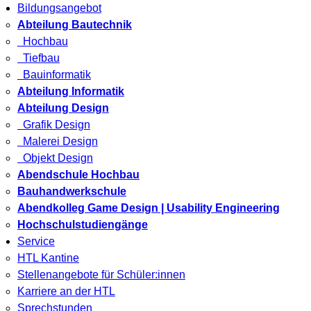
Bildungsangebot
Abteilung Bautechnik
Hochbau
Tiefbau
Bauinformatik
Abteilung Informatik
Abteilung Design
Grafik Design
Malerei Design
Objekt Design
Abendschule Hochbau
Bauhandwerkschule
Abendkolleg Game Design | Usability Engineering
Hochschulstudiengänge
Service
HTL Kantine
Stellenangebote für Schüler:innen
Karriere an der HTL
Sprechstunden