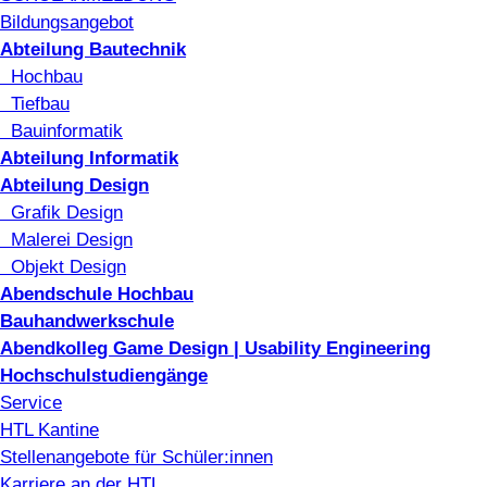
Bildungsangebot
Abteilung Bautechnik
Hochbau
Tiefbau
Bauinformatik
Abteilung Informatik
Abteilung Design
Grafik Design
Malerei Design
Objekt Design
Abendschule Hochbau
Bauhandwerkschule
Abendkolleg Game Design | Usability Engineering
Hochschulstudiengänge
Service
HTL Kantine
Stellenangebote für Schüler:innen
Karriere an der HTL