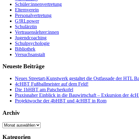
Schüler:innenvertretung
Elternverein
Personalvertretung
G!RLpower
Schulärztin
Vertrauenslehrer:innen
Jugendcoaching
Schulpsychologie
Bibliothek
Versuchsanstalt
Neueste Beiträge
Neues Streetart-Kunstwerk gestaltet die Ostfassade der HTL B
4cHBT Fußballmeister auf dem Feld!
Die 1bHBT am Patscherkofel
Praxisnaher Einblick in die Bauwirtschaft – Exkursion der 4c
Projektwoche der 4bHBT und 4cHBT in Rom
Archiv
Archiv
Kategorien