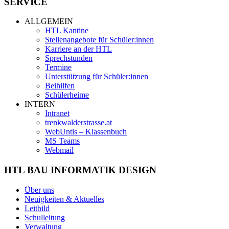
SERVICE
ALLGEMEIN
HTL Kantine
Stellenangebote für Schüler:innen
Karriere an der HTL
Sprechstunden
Termine
Unterstützung für Schüler:innen
Beihilfen
Schülerheime
INTERN
Intranet
trenkwalderstrasse.at
WebUntis – Klassenbuch
MS Teams
Webmail
HTL BAU INFORMATIK DESIGN
Über uns
Neuigkeiten & Aktuelles
Leitbild
Schulleitung
Verwaltung