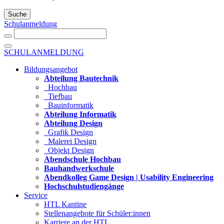
Suche
Schulanmeldung
SCHULANMELDUNG
Bildungsangebot
Abteilung Bautechnik
Hochbau
Tiefbau
Bauinformatik
Abteilung Informatik
Abteilung Design
Grafik Design
Malerei Design
Objekt Design
Abendschule Hochbau
Bauhandwerkschule
Abendkolleg Game Design | Usability Engineering
Hochschulstudiengänge
Service
HTL Kantine
Stellenangebote für Schüler:innen
Karriere an der HTL