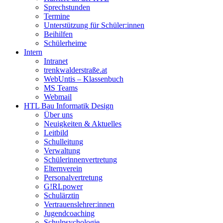
Sprechstunden
Termine
Unterstützung für Schüler:innen
Beihilfen
Schülerheime
Intern
Intranet
trenkwalderstraße.at
WebUntis – Klassenbuch
MS Teams
Webmail
HTL Bau Informatik Design
Über uns
Neuigkeiten & Aktuelles
Leitbild
Schulleitung
Verwaltung
Schülerinnenvertretung
Elternverein
Personalvertretung
G!RLpower
Schulärztin
Vertrauenslehrer:innen
Jugendcoaching
Schulpsychologie