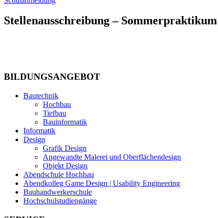
Schulanmeldung
Stellenausschreibung – Sommerpraktikum
BILDUNGSANGEBOT
Bautechnik
Hochbau
Tiefbau
Bauinformatik
Informatik
Design
Grafik Design
Angewandte Malerei und Oberflächendesign
Objekt Design
Abendschule Hochbau
Abendkolleg Game Design | Usability Engineering
Bauhandwerkerschule
Hochschulstudiengänge