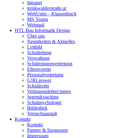
Intranet
trenkwalderstraße.at
WebUntis – Klassenbuch
MS Teams
Webmail
HTL Bau Informatik Design
Über uns
Neuigkeiten & Aktuelles
Leitbild
Schulleitung
Verwaltung
Schülerinnenvertretung
Elternverein
Personalvertretung
G!RLpower
Schulärztin
Vertrauenslehrer:innen
Jugendcoaching
Schulpsychologie
Bibliothek
Versuchsanstalt
Kontakt
Kontakt
Partner & Sponsoren
Impressum