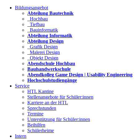
Bildungsangebot
Abteilung Bautechnik
Hochbau
Tiefbau
Bauinformatik
Abteilung Informatik
Abteilung Design
Grafik Design
Malerei Design
Objekt Design
Abendschule Hochbau
Bauhandwerkschule
Abendkolleg Game Design | Usability Engineering
Hochschulstudiengänge
Service
HTL Kantine
Stellenangebote für Schüler:innen
Karriere an der HTL
Sprechstunden
Termine
Unterstützung für Schüler:innen
Beihilfen
Schülerheime
Intern