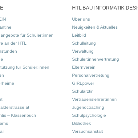
CE
HTL BAU INFORMATIK DES
EIN
Über uns
antine
Neuigkeiten & Aktuelles
nangebote für Schüler:innen
Leitbild
re an der HTL
Schulleitung
hstunden
Verwaltung
ne
Schüler:innenvertretung
tützung für Schüler:innen
Elternverein
fen
Personalvertretung
erheime
G!RLpower
Schulärztin
et
Vertrauenslehrer:innen
alderstrasse.at
Jugendcoaching
tis – Klassenbuch
Schulpsychologie
eams
Bibliothek
il
Versuchsanstalt