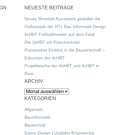
IGN
NEUESTE BEITRÄGE
Neues Streetart-Kunstwerk gestaltet die
Ostfassade der HTL Bau Informatik Design
4cHBT Fußballmeister auf dem Feld!
Die 1bHBT am Patscherkofel
Praxisnaher Einblick in die Bauwirtschaft –
Exkursion der 4cHBT
Projektwoche der 4bHBT und 4cHBT in
Rom
ARCHIV
Archiv
KATEGORIEN
Allgemein
Bauinformatik
Bautechnik
Game Design | Usability Engineering