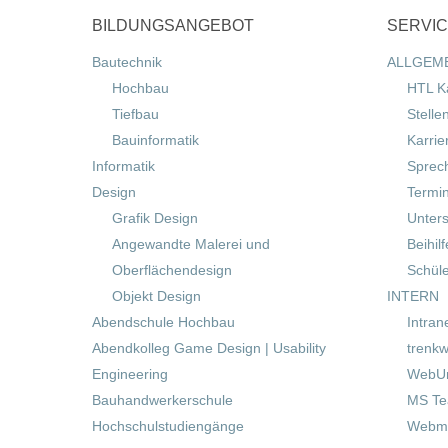
BILDUNGSANGEBOT
SERVI
Bautechnik
ALLGEM
Hochbau
HTL K
Tiefbau
Stelle
Bauinformatik
Karrie
Informatik
Sprec
Design
Termi
Grafik Design
Unters
Angewandte Malerei und
Beihil
Oberflächendesign
Schül
Objekt Design
INTERN
Abendschule Hochbau
Intran
Abendkolleg Game Design | Usability
trenkw
Engineering
WebUn
Bauhandwerkerschule
MS T
Hochschulstudiengänge
Webma