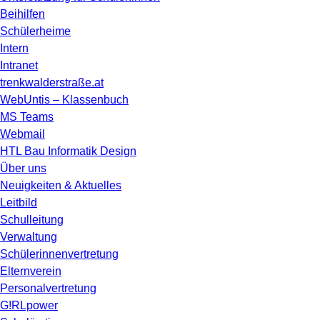
Beihilfen
Schülerheime
Intern
Intranet
trenkwalderstraße.at
WebUntis – Klassenbuch
MS Teams
Webmail
HTL Bau Informatik Design
Über uns
Neuigkeiten & Aktuelles
Leitbild
Schulleitung
Verwaltung
Schülerinnenvertretung
Elternverein
Personalvertretung
G!RLpower