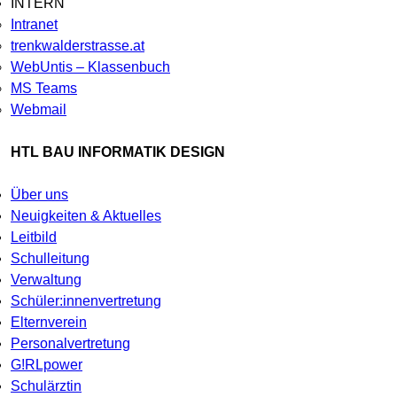
INTERN
Intranet
trenkwalderstrasse.at
WebUntis – Klassenbuch
MS Teams
Webmail
HTL BAU INFORMATIK DESIGN
Über uns
Neuigkeiten & Aktuelles
Leitbild
Schulleitung
Verwaltung
Schüler:innenvertretung
Elternverein
Personalvertretung
G!RLpower
Schulärztin