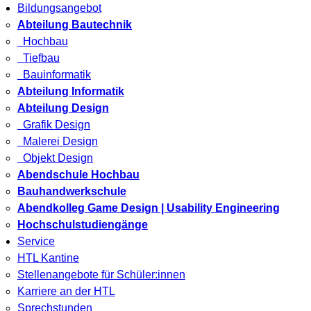
Bildungsangebot
Abteilung Bautechnik
Hochbau
Tiefbau
Bauinformatik
Abteilung Informatik
Abteilung Design
Grafik Design
Malerei Design
Objekt Design
Abendschule Hochbau
Bauhandwerkschule
Abendkolleg Game Design | Usability Engineering
Hochschulstudiengänge
Service
HTL Kantine
Stellenangebote für Schüler:innen
Karriere an der HTL
Sprechstunden