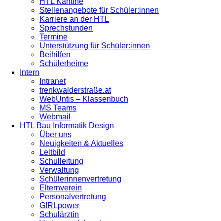
HTL Kantine
Stellenangebote für Schüler:innen
Karriere an der HTL
Sprechstunden
Termine
Unterstützung für Schüler:innen
Beihilfen
Schülerheime
Intern
Intranet
trenkwalderstraße.at
WebUntis – Klassenbuch
MS Teams
Webmail
HTL Bau Informatik Design
Über uns
Neuigkeiten & Aktuelles
Leitbild
Schulleitung
Verwaltung
Schülerinnenvertretung
Elternverein
Personalvertretung
G!RLpower
Schulärztin