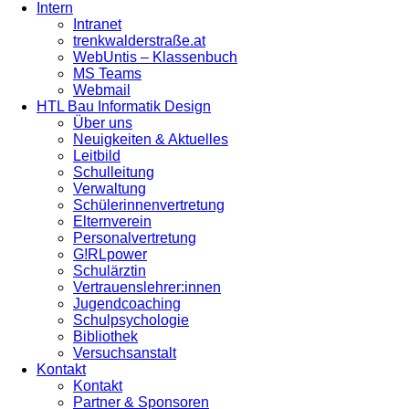
Intern
Intranet
trenkwalderstraße.at
WebUntis – Klassenbuch
MS Teams
Webmail
HTL Bau Informatik Design
Über uns
Neuigkeiten & Aktuelles
Leitbild
Schulleitung
Verwaltung
Schülerinnenvertretung
Elternverein
Personalvertretung
G!RLpower
Schulärztin
Vertrauenslehrer:innen
Jugendcoaching
Schulpsychologie
Bibliothek
Versuchsanstalt
Kontakt
Kontakt
Partner & Sponsoren