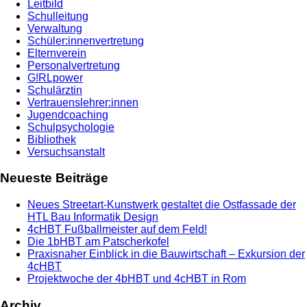
Leitbild
Schulleitung
Verwaltung
Schüler:innenvertretung
Elternverein
Personalvertretung
G!RLpower
Schulärztin
Vertrauenslehrer:innen
Jugendcoaching
Schulpsychologie
Bibliothek
Versuchsanstalt
Neueste Beiträge
Neues Streetart-Kunstwerk gestaltet die Ostfassade der
HTL Bau Informatik Design
4cHBT Fußballmeister auf dem Feld!
Die 1bHBT am Patscherkofel
Praxisnaher Einblick in die Bauwirtschaft – Exkursion der
4cHBT
Projektwoche der 4bHBT und 4cHBT in Rom
Archiv