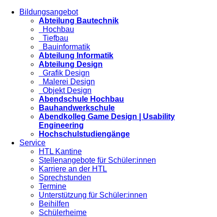
Bildungsangebot
Abteilung Bautechnik
Hochbau
Tiefbau
Bauinformatik
Abteilung Informatik
Abteilung Design
Grafik Design
Malerei Design
Objekt Design
Abendschule Hochbau
Bauhandwerkschule
Abendkolleg Game Design | Usability
Engineering
Hochschulstudiengänge
Service
HTL Kantine
Stellenangebote für Schüler:innen
Karriere an der HTL
Sprechstunden
Termine
Unterstützung für Schüler:innen
Beihilfen
Schülerheime