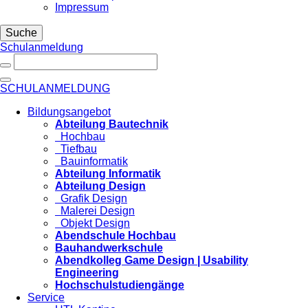
Impressum
Suche
Schulanmeldung
SCHULANMELDUNG
Bildungsangebot
Abteilung Bautechnik
Hochbau
Tiefbau
Bauinformatik
Abteilung Informatik
Abteilung Design
Grafik Design
Malerei Design
Objekt Design
Abendschule Hochbau
Bauhandwerkschule
Abendkolleg Game Design | Usability
Engineering
Hochschulstudiengänge
Service