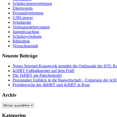
Schüler:innenvertretung
Elternverein
Personalvertretung
G!RLpower
Schulärztin
Vertrauenslehrer:innen
Jugendcoaching
Schulpsychologie
Bibliothek
Versuchsanstalt
Neueste Beiträge
Neues Streetart-Kunstwerk gestaltet die Ostfassade der HTL B
4cHBT Fußballmeister auf dem Feld!
Die 1bHBT am Patscherkofel
Praxisnaher Einblick in die Bauwirtschaft – Exkursion der 4c
Projektwoche der 4bHBT und 4cHBT in Rom
Archiv
Archiv
Kategorien