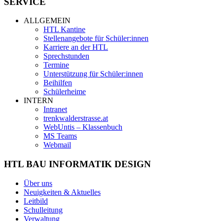
SERVICE
ALLGEMEIN
HTL Kantine
Stellenangebote für Schüler:innen
Karriere an der HTL
Sprechstunden
Termine
Unterstützung für Schüler:innen
Beihilfen
Schülerheime
INTERN
Intranet
trenkwalderstrasse.at
WebUntis – Klassenbuch
MS Teams
Webmail
HTL BAU INFORMATIK DESIGN
Über uns
Neuigkeiten & Aktuelles
Leitbild
Schulleitung
Verwaltung