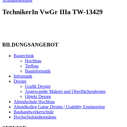
Schulanmeldung
TechnikerIn VwGr IIIa TW-13429
BILDUNGSANGEBOT
Bautechnik
Hochbau
Tiefbau
Bauinformatik
Informatik
Design
Grafik Design
Angewandte Malerei und Oberflächendesign
Objekt Design
Abendschule Hochbau
Abendkolleg Game Design | Usability Engineering
Bauhandwerkerschule
Hochschulstudiengänge