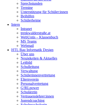
Sprechstunden
Termine
Unterstützung für Schüler:innen
Beihilfen
Schülerheime
Intern
Intranet
trenkwalderstraße.at
WebUntis – Klassenbuch
MS Teams
Webmail
HTL Bau Informatik Design
Über uns
Neuigkeiten & Aktuelles
Leitbild
Schulleitung
Verwaltung
Schülerinnenvertretung
Elternverein
Personalvertretung
G!RLpower
Schulärztin
Vertrauenslehrer:innen
Jugendcoaching
Schulpsychologie