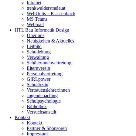
Intranet
trenkwalderstraße.at
WebUntis – Klassenbuch
MS Teams
Webmail
HTL Bau Informatik Design
Über uns
Neuigkeiten & Aktuelles
Leitbild
Schulleitung
Verwaltung
Schülerinnenvertretung
Elternverein
Personalvertretung
G!RLpower
Schulärztin
Vertrauenslehrer:innen
Jugendcoaching
Schulpsychologie
Bibliothek
Versuchsanstalt
Kontakt
Kontakt
Partner & Sponsoren
Impressum