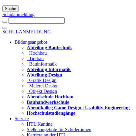
Suche
Schulanmeldung
SCHULANMELDUNG
Bildungsangebot
Abteilung Bautechnik
Hochbau
Tiefbau
Bauinformatik
Abteilung Informatik
Abteilung Design
Grafik Design
Malerei Design
Objekt Design
Abendschule Hochbau
Bauhandwerkschule
Abendkolleg Game Design | Usability Engineering
Hochschulstudiengänge
Service
HTL Kantine
Stellenangebote für Schüler:innen
Karriere an der HTL