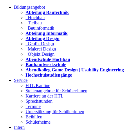
Bildungsangebot
Abteilung Bautechnik
Hochbau
Tiefbau
Bauinformatik
Abteilung Informatik
Abteilung Design
Grafik Design
Malerei Design
Objekt Design
Abendschule Hochbau
Bauhandwerkschule
Abendkolleg Game Design | Usability Engineering
Hochschulstudiengänge
Service
HTL Kantine
Stellenangebote für Schüler:innen
Karriere an der HTL
Sprechstunden
Termine
Unterstützung für Schüler:innen
Beihilfen
Schülerheime
Intern