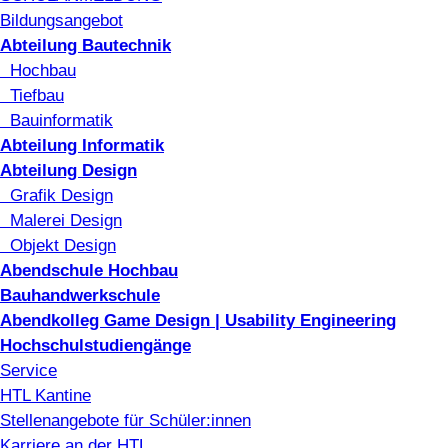
Bildungsangebot
Abteilung Bautechnik
Hochbau
Tiefbau
Bauinformatik
Abteilung Informatik
Abteilung Design
Grafik Design
Malerei Design
Objekt Design
Abendschule Hochbau
Bauhandwerkschule
Abendkolleg Game Design | Usability Engineering
Hochschulstudiengänge
Service
HTL Kantine
Stellenangebote für Schüler:innen
Karriere an der HTL