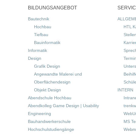
BILDUNGSANGEBOT
SERVI
Bautechnik
ALLGEM
Hochbau
HTL K
Tiefbau
Stelle
Bauinformatik
Karrie
Informatik
Sprec
Design
Termi
Grafik Design
Unters
Angewandte Malerei und
Beihil
Oberflächendesign
Schül
Objekt Design
INTERN
Abendschule Hochbau
Intran
Abendkolleg Game Design | Usability
trenkw
Engineering
WebUn
Bauhandwerkerschule
MS T
Hochschulstudiengänge
Webma