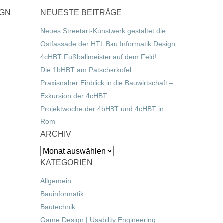
IGN
NEUESTE BEITRÄGE
Neues Streetart-Kunstwerk gestaltet die
Ostfassade der HTL Bau Informatik Design
4cHBT Fußballmeister auf dem Feld!
Die 1bHBT am Patscherkofel
Praxisnaher Einblick in die Bauwirtschaft –
Exkursion der 4cHBT
Projektwoche der 4bHBT und 4cHBT in
Rom
ARCHIV
Archiv
KATEGORIEN
Allgemein
Bauinformatik
Bautechnik
Game Design | Usability Engineering