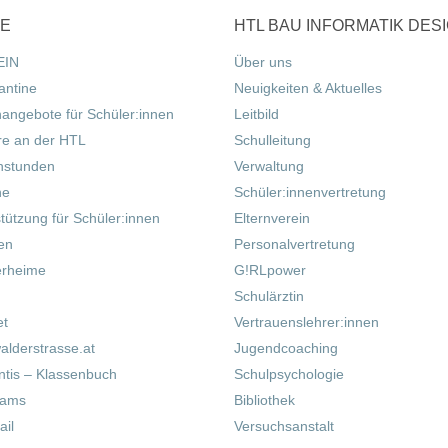
CE
HTL BAU INFORMATIK DES
EIN
Über uns
antine
Neuigkeiten & Aktuelles
nangebote für Schüler:innen
Leitbild
re an der HTL
Schulleitung
hstunden
Verwaltung
ne
Schüler:innenvertretung
tützung für Schüler:innen
Elternverein
fen
Personalvertretung
erheime
G!RLpower
Schulärztin
et
Vertrauenslehrer:innen
alderstrasse.at
Jugendcoaching
tis – Klassenbuch
Schulpsychologie
eams
Bibliothek
il
Versuchsanstalt