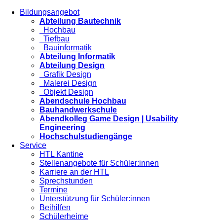
Bildungsangebot
Abteilung Bautechnik
Hochbau
Tiefbau
Bauinformatik
Abteilung Informatik
Abteilung Design
Grafik Design
Malerei Design
Objekt Design
Abendschule Hochbau
Bauhandwerkschule
Abendkolleg Game Design | Usability
Engineering
Hochschulstudiengänge
Service
HTL Kantine
Stellenangebote für Schüler:innen
Karriere an der HTL
Sprechstunden
Termine
Unterstützung für Schüler:innen
Beihilfen
Schülerheime