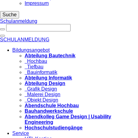
Impressum
Suche
Schulanmeldung
SCHULANMELDUNG
Bildungsangebot
Abteilung Bautechnik
Hochbau
Tiefbau
Bauinformatik
Abteilung Informatik
Abteilung Design
Grafik Design
Malerei Design
Objekt Design
Abendschule Hochbau
Bauhandwerkschule
Abendkolleg Game Design | Usability
Engineering
Hochschulstudiengänge
Service