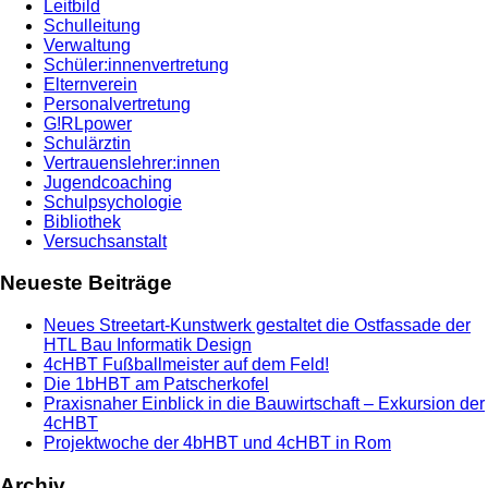
Leitbild
Schulleitung
Verwaltung
Schüler:innenvertretung
Elternverein
Personalvertretung
G!RLpower
Schulärztin
Vertrauenslehrer:innen
Jugendcoaching
Schulpsychologie
Bibliothek
Versuchsanstalt
Neueste Beiträge
Neues Streetart-Kunstwerk gestaltet die Ostfassade der
HTL Bau Informatik Design
4cHBT Fußballmeister auf dem Feld!
Die 1bHBT am Patscherkofel
Praxisnaher Einblick in die Bauwirtschaft – Exkursion der
4cHBT
Projektwoche der 4bHBT und 4cHBT in Rom
Archiv