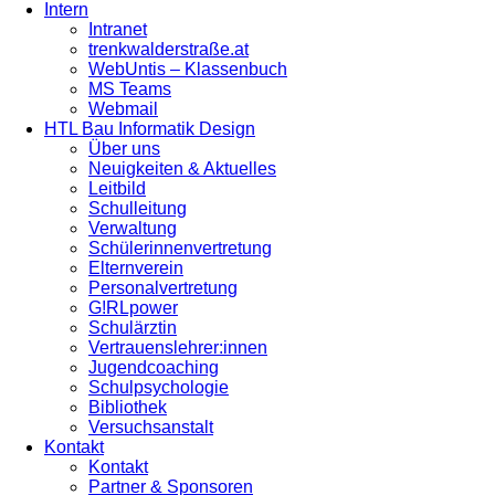
Intern
Intranet
trenkwalderstraße.at
WebUntis – Klassenbuch
MS Teams
Webmail
HTL Bau Informatik Design
Über uns
Neuigkeiten & Aktuelles
Leitbild
Schulleitung
Verwaltung
Schülerinnenvertretung
Elternverein
Personalvertretung
G!RLpower
Schulärztin
Vertrauenslehrer:innen
Jugendcoaching
Schulpsychologie
Bibliothek
Versuchsanstalt
Kontakt
Kontakt
Partner & Sponsoren