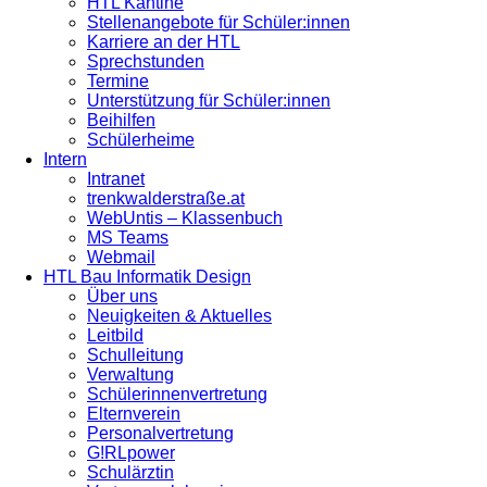
HTL Kantine
Stellenangebote für Schüler:innen
Karriere an der HTL
Sprechstunden
Termine
Unterstützung für Schüler:innen
Beihilfen
Schülerheime
Intern
Intranet
trenkwalderstraße.at
WebUntis – Klassenbuch
MS Teams
Webmail
HTL Bau Informatik Design
Über uns
Neuigkeiten & Aktuelles
Leitbild
Schulleitung
Verwaltung
Schülerinnenvertretung
Elternverein
Personalvertretung
G!RLpower
Schulärztin