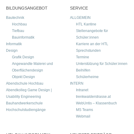
BILDUNGSANGEBOT
SERVICE
Bautechnik
ALLGEMEIN
Hochbau
HTL Kantine
Tiefbau
Stellenangebote für
Bauinformatik
Schüler:innen
Informatik
Karriere an der HTL
Design
Sprechstunden
Grafik Design
Termine
Angewandte Malerei und
Unterstützung für Schüler:innen
Oberflächendesign
Beihilfen
Objekt Design
Schülerheime
Abendschule Hochbau
INTERN
Abendkolleg Game Design |
Intranet
Usability Engineering
trenkwalderstrasse.at
Bauhandwerkerschule
WebUntis – Klassenbuch
Hochschulstudiengänge
MS Teams
Webmail