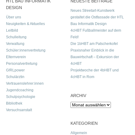
HTL BAU INFORMATIK
NEUESTE BEITRÄGE
DESIGN
Neues Streetart-Kunstwerk
Über uns
gestaltet die Ostfassade der HTL
Neuigkeiten & Aktuelles
Bau Informatik Design
Leitbild
4cHBT Fußballmeister auf dem
Schulleitung
Feld!
Verwaltung
Die 1bHBT am Patscherkofel
Schüler:innenvertretung
Praxisnaher Einblick in die
Elternverein
Bauwirtschaft – Exkursion der
Personalvertretung
4cHBT
G!RLpower
Projektwoche der 4bHBT und
Schulärztin
4cHBT in Rom
Vertrauenslehrer:innen
Jugendcoaching
ARCHIV
Schulpsychologie
Bibliothek
Archiv
Versuchsanstalt
KATEGORIEN
Allgemein