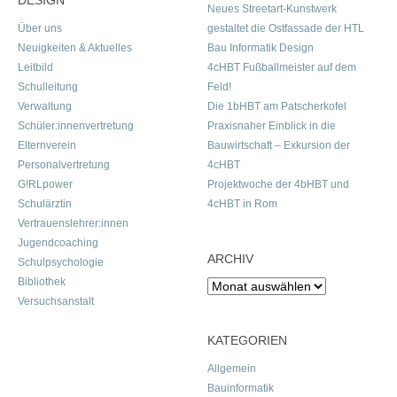
DESIGN
Neues Streetart-Kunstwerk
Über uns
gestaltet die Ostfassade der HTL
Neuigkeiten & Aktuelles
Bau Informatik Design
Leitbild
4cHBT Fußballmeister auf dem
Schulleitung
Feld!
Verwaltung
Die 1bHBT am Patscherkofel
Schüler:innenvertretung
Praxisnaher Einblick in die
Elternverein
Bauwirtschaft – Exkursion der
Personalvertretung
4cHBT
G!RLpower
Projektwoche der 4bHBT und
Schulärztin
4cHBT in Rom
Vertrauenslehrer:innen
Jugendcoaching
ARCHIV
Schulpsychologie
Bibliothek
Archiv
Versuchsanstalt
KATEGORIEN
Allgemein
Bauinformatik