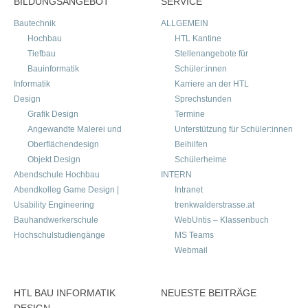
BILDUNGSANGEBOT
SERVICE
Bautechnik
ALLGEMEIN
Hochbau
HTL Kantine
Tiefbau
Stellenangebote für
Bauinformatik
Schüler:innen
Informatik
Karriere an der HTL
Design
Sprechstunden
Grafik Design
Termine
Angewandte Malerei und
Unterstützung für Schüler:innen
Oberflächendesign
Beihilfen
Objekt Design
Schülerheime
Abendschule Hochbau
INTERN
Abendkolleg Game Design |
Intranet
Usability Engineering
trenkwalderstrasse.at
Bauhandwerkerschule
WebUntis – Klassenbuch
Hochschulstudiengänge
MS Teams
Webmail
HTL BAU INFORMATIK
NEUESTE BEITRÄGE