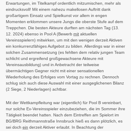
Erwartungen, im Titelkampf ordentlich mitzumischen, mehr als
eindrucksvoll! Mit einem nahezu makellosen Auftritt dank
großartigem Einsatz und Spielkunst vor allem in engen
Momenten erklommen unsere Jungs die oberste Stufe auf dem
Treppchen. Die besten Akteure durften am nächsten Tag (13.
12. 2024) ebenso in
Pool A (
Bewerb
mit
aktuellen
Vereinsspielern) mitwirken, um mit den wenigen derzeit Aktiven
ein konkurrenzfähiges Aufgebot zu bilden. Allerdings war in einer
solchen Zusammensetzung (es fehlten dem relativ jungen Team
schlicht und ergreifend großgewachsene Akteure mit
Vereinsausbildung) und in Anbetracht der teilweise
übermächtigen Gegner nicht mit einer sensationellen
Wiederholung des Erfolges vom Vortag zu rechnen. Dennoch
schlug sich auch diese Auswahl mit einer ausgeglichenen Bilanz
(2 Siege, 2 Niederlagen) achtbar.
Mit der Wettkampfleitung war (eigentlich) für Pool B vereinbart,
nur solche Ex-Vereinsspieler einzubeziehen, die im Sommer ihre
Tätigkeit beendet hatten. Nach dem Eintreffen am Spielort im
BG/BRG Reithmannstraße Innsbruck hieß es dann plötzlich, es
sei doch
ein
derzeit Aktiver erlaubt. In Beachtung der