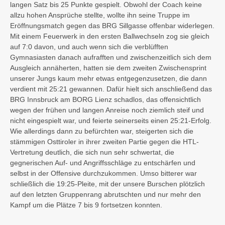
langen Satz bis 25 Punkte gespielt. Obwohl der Coach keine
allzu hohen Ansprüche stellte, wollte ihn seine Truppe im
Eröffnungsmatch gegen das BRG Sillgasse offenbar widerlegen.
Mit einem Feuerwerk in den ersten Ballwechseln zog sie gleich
auf 7:0 davon, und auch wenn sich die verblüfften
Gymnasiasten danach aufrafften und zwischenzeitlich sich dem
Ausgleich annäherten, hatten sie dem zweiten Zwischensprint
unserer Jungs kaum mehr etwas entgegenzusetzen, die dann
verdient mit 25:21 gewannen. Dafür hielt sich anschließend das
BRG Innsbruck am BORG Lienz schadlos, das offensichtlich
wegen der frühen und langen Anreise noch ziemlich steif und
nicht eingespielt war, und feierte seinerseits einen 25:21-Erfolg.
Wie allerdings dann zu befürchten war, steigerten sich die
stämmigen Osttiroler in ihrer zweiten Partie gegen die HTL-
Vertretung deutlich, die sich nun sehr schwertat, die
gegnerischen Auf- und Angriffsschläge zu entschärfen und
selbst in der Offensive durchzukommen. Umso bitterer war
schließlich die 19:25-Pleite, mit der unsere Burschen plötzlich
auf den letzten Gruppenrang abrutschten und nur mehr den
Kampf um die Plätze 7 bis 9 fortsetzen konnten.