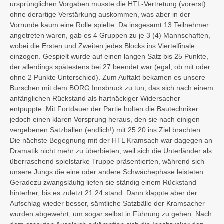
ursprünglichen Vorgaben musste die HTL-Vertretung (vorerst)
ohne derartige Verstärkung auskommen, was aber in der
Vorrunde kaum eine Rolle spielte. Da insgesamt 13 Teilnehmer
angetreten waren, gab es 4 Gruppen zu je 3 (4) Mannschaften,
wobei die Ersten und Zweiten jedes Blocks ins Viertelfinale
einzogen. Gespielt wurde auf einen langen Satz bis 25 Punkte,
der allerdings spätestens bei 27 beendet war (egal, ob mit oder
ohne 2 Punkte Unterschied). Zum Auftakt bekamen es unsere
Burschen mit dem BORG Innsbruck zu tun, das sich nach einem
anfänglichen Rückstand als hartnäckiger Widersacher
entpuppte. Mit Fortdauer der Partie holten die Bautechniker
jedoch einen klaren Vorsprung heraus, den sie nach einigen
vergebenen Satzbällen (endlich!) mit 25:20 ins Ziel brachten.
Die nächste Begegnung mit der HTL Kramsach war dagegen an
Dramatik nicht mehr zu überbieten, weil sich die Unterländer als
überraschend spielstarke Truppe präsentierten, während sich
unsere Jungs die eine oder andere Schwächephase leisteten.
Geradezu zwangsläufig liefen sie ständig einem Rückstand
hinterher, bis es zuletzt 21:24 stand. Dann klappte aber der
Aufschlag wieder besser, sämtliche Satzbälle der Kramsacher
wurden abgewehrt, um sogar selbst in Führung zu gehen. Nach