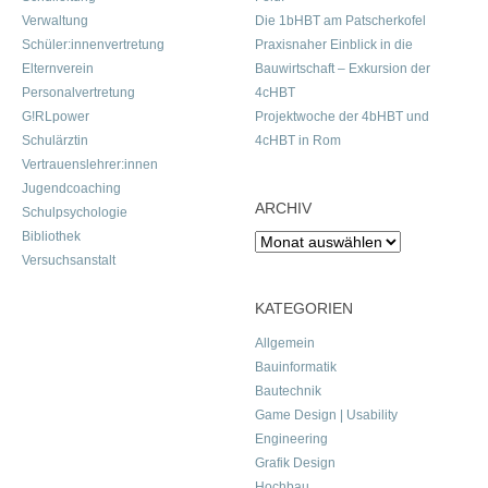
Verwaltung
Die 1bHBT am Patscherkofel
Schüler:innenvertretung
Praxisnaher Einblick in die
Elternverein
Bauwirtschaft – Exkursion der
Personalvertretung
4cHBT
G!RLpower
Projektwoche der 4bHBT und
Schulärztin
4cHBT in Rom
Vertrauenslehrer:innen
Jugendcoaching
ARCHIV
Schulpsychologie
Bibliothek
Archiv
Versuchsanstalt
KATEGORIEN
Allgemein
Bauinformatik
Bautechnik
Game Design | Usability
Engineering
Grafik Design
Hochbau