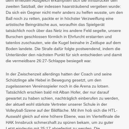
dem erneuten Ausgleich erkämpften sich die Innsbrucker den
zweiten Satzball, der indessen haarsträubend vergeben wurde:
Da sich ein Gegner nicht mehr anders zu helfen wusste, um den
Ball noch zu retten, packte er in höchster Verzweiflung eine
artistische Beingrätsche aus, woraufhin das Spielgerät
tatsächlich noch über das Netz ins andere Feld segelte, unsere
Burschen geschlossen förmlich in Ehrfurcht erstarrten und
tatenlos zuschauten, wie die Kugel beinahe in Zeitlupe auf dem
Boden landete. Die Strafe dafür folgte postwendend, indem die
Unterländer den nächsten Punkt für sich entschieden und damit
die vermeidbare 26:27-Schlappe besiegelt war.
In der Zwischenzeit allerdings hatten der Coach und seine
Schützlinge alle Hebel in Bewegung gesetzt, um den
zugelassenen Vereinsspieler noch in die Arena zu lotsen.
Tatsächlich erschien bald mit Alban Hofer, der nur darauf
gewartet zu haben schien, nachträglich einberufen zu werden,
der aktuell wohl stärkste Vertreter unserer Schule in der
Volleyball-Szene auf der Bildfläche. Mit ihm hob sich die HTL-
Auswahl gleich auf eine höhere Ebene, was im Viertelfinale die
HAK Innsbruck schmerzhaft zu spüren bekam, um zu guter
Letzt eindeutig mit 25:17 abgefertigt zu werden. Die