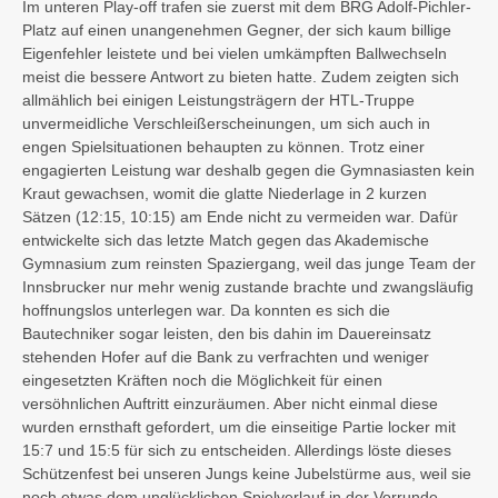
Im unteren Play-off trafen sie zuerst mit dem BRG Adolf-Pichler-
Platz auf einen unangenehmen Gegner, der sich kaum billige
Eigenfehler leistete und bei vielen umkämpften Ballwechseln
meist die bessere Antwort zu bieten hatte. Zudem zeigten sich
allmählich bei einigen Leistungsträgern der HTL-Truppe
unvermeidliche Verschleißerscheinungen, um sich auch in
engen Spielsituationen behaupten zu können. Trotz einer
engagierten Leistung war deshalb gegen die Gymnasiasten kein
Kraut gewachsen, womit die glatte Niederlage in 2 kurzen
Sätzen (12:15, 10:15) am Ende nicht zu vermeiden war. Dafür
entwickelte sich das letzte Match gegen das Akademische
Gymnasium zum reinsten Spaziergang, weil das junge Team der
Innsbrucker nur mehr wenig zustande brachte und zwangsläufig
hoffnungslos unterlegen war. Da konnten es sich die
Bautechniker sogar leisten, den bis dahin im Dauereinsatz
stehenden Hofer auf die Bank zu verfrachten und weniger
eingesetzten Kräften noch die Möglichkeit für einen
versöhnlichen Auftritt einzuräumen. Aber nicht einmal diese
wurden ernsthaft gefordert, um die einseitige Partie locker mit
15:7 und 15:5 für sich zu entscheiden. Allerdings löste dieses
Schützenfest bei unseren Jungs keine Jubelstürme aus, weil sie
noch etwas dem unglücklichen Spielverlauf in der Vorrunde