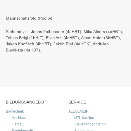
Mannschaftsfoto (Pool A)
Stehend v. l.: Jonas Falbesoner (4aHBT), Mika Albers (4aHBT),
Tobias Beigl (1bHIF), Elias Atzl (4cHBT), Alban Hofer (3bHBT),
Jakob Knoflach (4bHBT), Jakob Rief (4aHGK), Abdullah
Büyükata (4aHBT).
BILDUNGSANGEBOT
SERVICE
Bautechnik
ALLGEMEIN
Hochbau
HTL Kantine
Tiefbau
Stellenangebote für
Bauinformatik
Schüler:innen