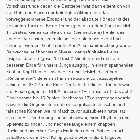
Vorschlussrunde gegen die Gastgeber war dann eigentlich von
der Güte und Klasse der beteiligten Akteure her das
vorweggenommene Endspiel und der absolute Höhepunkt des
gesamten Turniers. Beide Teams gaben in jedem Punkt wirklich
ihr Bestes, keines konnte sich auf (vermeidbare) Fehler des
anderen verlassen, jeder kleine Teilerfolg musste erst hart
erkämpft werden. Gipfel der heißen Auseinandersetzung war ein
Ballwechsel auf höchstem Niveau, der gefühlt eine kleine
Ewigkeit dauerte (geschätzt fast 2 Minuten!) und mit dem
besseren Ende für unsere Jungs ausging. In einem spannenden
Kopf an Kopf Rennen zwangen sie schließlich die zähen
„Reithmänner“, denen im Finish etwas die Luft auszugehen
schien, mit 25:22 in die Knie. Der Lohn für diesen Triumph war
das Finale gegen die HBLA Innsbruck (Ferrarischule), das auf 2
Gewinnsätze bis 15 Punkte (höchstens 17) ausgetragen wurde.
Obwohl die Gegenseite nicht ein so großes technisches und
taktisches Können wie im Match zuvor aufzubieten hatte, tat
sich die HTL-Vertretung zunächst schwer, ihren Rhythmus und
Spielwitz zu finden, und hechelte lange einem knappen
Rückstand hinterher. Gegen Ende des ersten Satzes jedoch
schaffte sie es mit viel Kampfgeist wieder in die Erfolgsspur