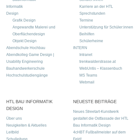
Informatik
Karriere an der HTL
Design
Sprechstunden
Grafik Design
Termine
Angewandte Malerei und
Unterstützung für Schüler:innen
Oberflächendesign
Beihilfen
Objekt Design
Schülerheime
Abendschule Hochbau
INTERN
Abendkolleg Game Design |
Intranet
Usability Engineering
trenkwalderstrasse.at
Bauhandwerkerschule
WebUntis – Klassenbuch
Hochschulstudiengänge
MS Teams
Webmail
HTL BAU INFORMATIK
NEUESTE BEITRÄGE
DESIGN
Neues Streetart-Kunstwerk
Über uns
gestaltet die Ostfassade der HTL
Neuigkeiten & Aktuelles
Bau Informatik Design
Leitbild
4cHBT Fußballmeister auf dem
Schulleitung
Feld!