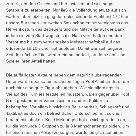
zurück, um den Gleichstand herzustellen und sich sogar
Satzbälle zu erarbeiten. Nur ließ die Vollendung etwas auf sich
warten, aber letztlich ging der entscheidende Punkt mit 17:16 an
unsere Burschen. Im zweiten Satz schonten sie wenigstens das
Nervenkostüm des Betreuers und der Mitstreiter auf der Bank,
indem sie vom Start weg stets die Nase vorn hatten und den
Vorsprung bis zum verwandelten Meisterschaftsball auf das
erlösende 15:10 sicher behaupteten. Damit war seit längerer
Zeit der nächste Titel wieder einmal perfekt, an dem sämtliche
Spieler ihren Anteil hatten.
Die auffälligsten Akteure neben dem natürlich überragenden
Hofer waren ebenso am nächsten Tag in Pool A mit an Bord, um
auch hier eine gute Figur abzugeben. Wie sie allerdings im
Verlauf des Turniers feststellen mussten, waren gegenüber Pool
B mit gestandenen Vereinsspielern andere Kaliber zu
bekämpfen. Vor allem hinsichtlich Ballsicherheit, Schlagkraft und
Taktik ist es doch ein beträchtlicher Unterschied, mit solchen
Leuten mitzuhalten. Bei 9 Meldungen bot es sich geradezu an,
für die Vorrunde 3 Gruppen zu je 3 Mannschaften zu bilden. Um
für einen raschen Ablauf zu sorgen, wurde lediglich auf einen