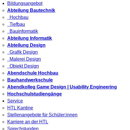
Bildungsangebot
Abteilung Bautechnik
Hochbau
Tiefbau
Bauinformatik
Abteilung Informatik
Abteilung Design
Grafik Design
Malerei Design
Objekt Design
Abendschule Hochbau
Bauhandwerkschule
Abendkolleg Game Design | Usability Engineering
Hochschulstudiengänge
Service
HTL Kantine
Stellenangebote für Schüler:innen
Karriere an der HTL
Sprechstunden