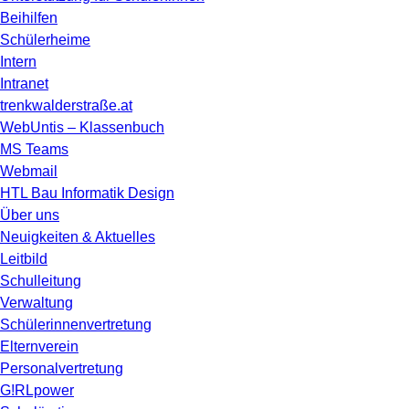
Beihilfen
Schülerheime
Intern
Intranet
trenkwalderstraße.at
WebUntis – Klassenbuch
MS Teams
Webmail
HTL Bau Informatik Design
Über uns
Neuigkeiten & Aktuelles
Leitbild
Schulleitung
Verwaltung
Schülerinnenvertretung
Elternverein
Personalvertretung
G!RLpower