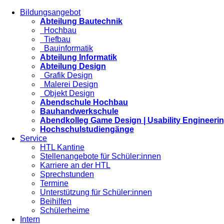
Bildungsangebot
Abteilung Bautechnik
Hochbau
Tiefbau
Bauinformatik
Abteilung Informatik
Abteilung Design
Grafik Design
Malerei Design
Objekt Design
Abendschule Hochbau
Bauhandwerkschule
Abendkolleg Game Design | Usability Engineeri
Hochschulstudiengänge
Service
HTL Kantine
Stellenangebote für Schüler:innen
Karriere an der HTL
Sprechstunden
Termine
Unterstützung für Schüler:innen
Beihilfen
Schülerheime
Intern