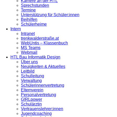
Karriere an der HTL
Sprechstunden
Termine
Unterstützung für Schüler:innen
Beihilfen
Schülerheime
Intern
Intranet
trenkwalderstraße.at
WebUntis – Klassenbuch
MS Teams
Webmail
HTL Bau Informatik Design
Über uns
Neuigkeiten & Aktuelles
Leitbild
Schulleitung
Verwaltung
Schülerinnenvertretung
Elternverein
Personalvertretung
G!RLpower
Schulärztin
Vertrauenslehrer:innen
Jugendcoaching