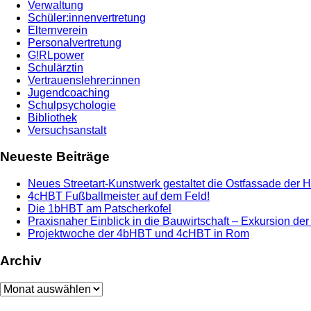
Verwaltung
Schüler:innenvertretung
Elternverein
Personalvertretung
G!RLpower
Schulärztin
Vertrauenslehrer:innen
Jugendcoaching
Schulpsychologie
Bibliothek
Versuchsanstalt
Neueste Beiträge
Neues Streetart-Kunstwerk gestaltet die Ostfassade der 
4cHBT Fußballmeister auf dem Feld!
Die 1bHBT am Patscherkofel
Praxisnaher Einblick in die Bauwirtschaft – Exkursion de
Projektwoche der 4bHBT und 4cHBT in Rom
Archiv
Archiv