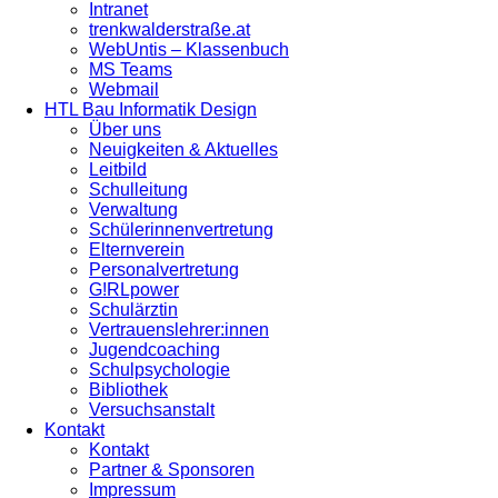
Intranet
trenkwalderstraße.at
WebUntis – Klassenbuch
MS Teams
Webmail
HTL Bau Informatik Design
Über uns
Neuigkeiten & Aktuelles
Leitbild
Schulleitung
Verwaltung
Schülerinnenvertretung
Elternverein
Personalvertretung
G!RLpower
Schulärztin
Vertrauenslehrer:innen
Jugendcoaching
Schulpsychologie
Bibliothek
Versuchsanstalt
Kontakt
Kontakt
Partner & Sponsoren
Impressum