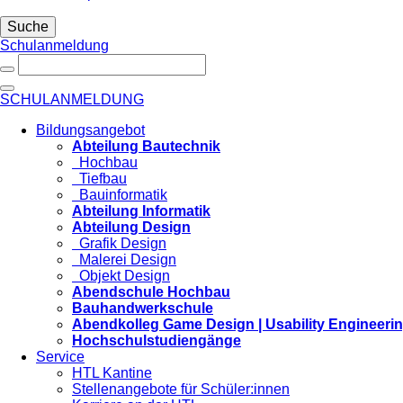
Suche
Schulanmeldung
SCHULANMELDUNG
Bildungsangebot
Abteilung Bautechnik
Hochbau
Tiefbau
Bauinformatik
Abteilung Informatik
Abteilung Design
Grafik Design
Malerei Design
Objekt Design
Abendschule Hochbau
Bauhandwerkschule
Abendkolleg Game Design | Usability Engineeri
Hochschulstudiengänge
Service
HTL Kantine
Stellenangebote für Schüler:innen