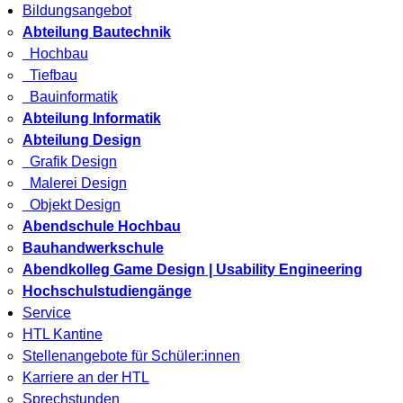
Bildungsangebot
Abteilung Bautechnik
Hochbau
Tiefbau
Bauinformatik
Abteilung Informatik
Abteilung Design
Grafik Design
Malerei Design
Objekt Design
Abendschule Hochbau
Bauhandwerkschule
Abendkolleg Game Design | Usability Engineering
Hochschulstudiengänge
Service
HTL Kantine
Stellenangebote für Schüler:innen
Karriere an der HTL
Sprechstunden