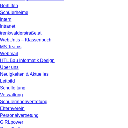
Beihilfen
Schülerheime
Intern
Intranet
trenkwalderstraße.at
WebUntis – Klassenbuch
MS Teams
Webmail
HTL Bau Informatik Design
Über uns
Neuigkeiten & Aktuelles
Leitbild
Schulleitung
Verwaltung
Schülerinnenvertretung
Elternverein
Personalvertretung
G!RLpower