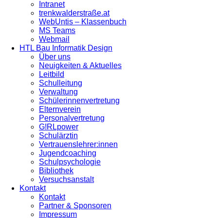
Intranet
trenkwalderstraße.at
WebUntis – Klassenbuch
MS Teams
Webmail
HTL Bau Informatik Design
Über uns
Neuigkeiten & Aktuelles
Leitbild
Schulleitung
Verwaltung
Schülerinnenvertretung
Elternverein
Personalvertretung
G!RLpower
Schulärztin
Vertrauenslehrer:innen
Jugendcoaching
Schulpsychologie
Bibliothek
Versuchsanstalt
Kontakt
Kontakt
Partner & Sponsoren
Impressum