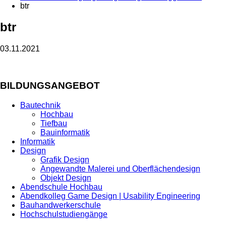
btr
btr
03.11.2021
BILDUNGSANGEBOT
Bautechnik
Hochbau
Tiefbau
Bauinformatik
Informatik
Design
Grafik Design
Angewandte Malerei und Oberflächendesign
Objekt Design
Abendschule Hochbau
Abendkolleg Game Design | Usability Engineering
Bauhandwerkerschule
Hochschulstudiengänge