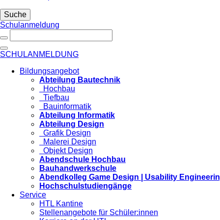
Suche
Schulanmeldung
SCHULANMELDUNG
Bildungsangebot
Abteilung Bautechnik
Hochbau
Tiefbau
Bauinformatik
Abteilung Informatik
Abteilung Design
Grafik Design
Malerei Design
Objekt Design
Abendschule Hochbau
Bauhandwerkschule
Abendkolleg Game Design | Usability Engineeri
Hochschulstudiengänge
Service
HTL Kantine
Stellenangebote für Schüler:innen