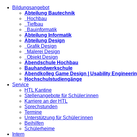
Bildungsangebot
Abteilung Bautechnik
Hochbau
Tiefbau
Bauinformatik
Abteilung Informatik
Abteilung Design
Grafik Design
Malerei Design
Objekt Design
Abendschule Hochbau
Bauhandwerkschule
Abendkolleg Game Design | Usability Engineeri
Hochschulstudiengänge
Service
HTL Kantine
Stellenangebote für Schüler:innen
Karriere an der HTL
Sprechstunden
Termine
Unterstützung für Schüler:innen
Beihilfen
Schülerheime
Intern