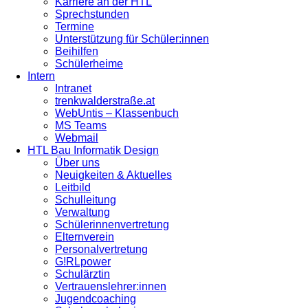
Karriere an der HTL
Sprechstunden
Termine
Unterstützung für Schüler:innen
Beihilfen
Schülerheime
Intern
Intranet
trenkwalderstraße.at
WebUntis – Klassenbuch
MS Teams
Webmail
HTL Bau Informatik Design
Über uns
Neuigkeiten & Aktuelles
Leitbild
Schulleitung
Verwaltung
Schülerinnenvertretung
Elternverein
Personalvertretung
G!RLpower
Schulärztin
Vertrauenslehrer:innen
Jugendcoaching