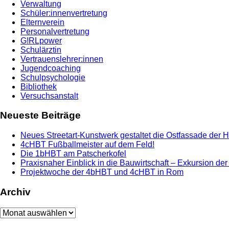
Verwaltung
Schüler:innenvertretung
Elternverein
Personalvertretung
G!RLpower
Schulärztin
Vertrauenslehrer:innen
Jugendcoaching
Schulpsychologie
Bibliothek
Versuchsanstalt
Neueste Beiträge
Neues Streetart-Kunstwerk gestaltet die Ostfassade der 
4cHBT Fußballmeister auf dem Feld!
Die 1bHBT am Patscherkofel
Praxisnaher Einblick in die Bauwirtschaft – Exkursion de
Projektwoche der 4bHBT und 4cHBT in Rom
Archiv
Archiv