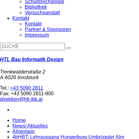
Schulpsychologie
Bibliothek
Versuchsanstalt
Kontakt
Kontakt
Partner & Sponsoren
Impressum
HTL Bau Informatik Design
Trenkwalderstraße 2
A-6026 Innsbruck
Tel.:
+43 5090 2811
Fax: +43 5090 2811-900
direktion@htl-ibk.at
Home
News/ Aktuelles
Allgemein
4bHBT: Lehrausgang Hungerburg-Umbrüggler Alm