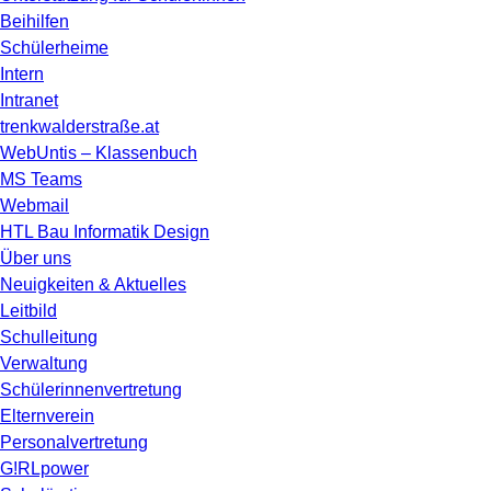
Beihilfen
Schülerheime
Intern
Intranet
trenkwalderstraße.at
WebUntis – Klassenbuch
MS Teams
Webmail
HTL Bau Informatik Design
Über uns
Neuigkeiten & Aktuelles
Leitbild
Schulleitung
Verwaltung
Schülerinnenvertretung
Elternverein
Personalvertretung
G!RLpower