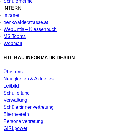
Schülerheime
INTERN
Intranet
trenkwalderstrasse.at
WebUntis – Klassenbuch
MS Teams
Webmail
HTL BAU INFORMATIK DESIGN
Über uns
Neuigkeiten & Aktuelles
Leitbild
Schulleitung
Verwaltung
Schüler:innenvertretung
Elternverein
Personalvertretung
G!RLpower