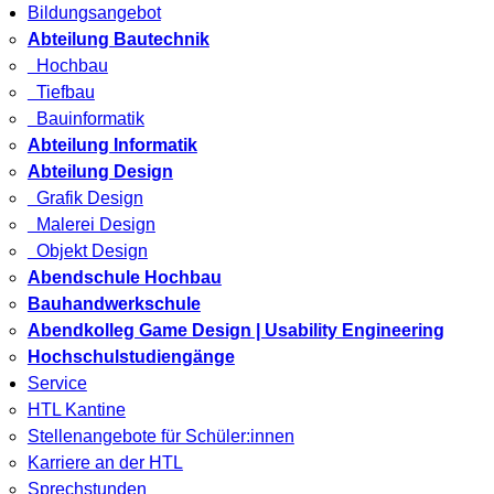
Bildungsangebot
Abteilung Bautechnik
Hochbau
Tiefbau
Bauinformatik
Abteilung Informatik
Abteilung Design
Grafik Design
Malerei Design
Objekt Design
Abendschule Hochbau
Bauhandwerkschule
Abendkolleg Game Design | Usability Engineering
Hochschulstudiengänge
Service
HTL Kantine
Stellenangebote für Schüler:innen
Karriere an der HTL
Sprechstunden