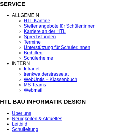
SERVICE
ALLGEMEIN
HTL Kantine
Stellenangebote für Schüler:innen
Karriere an der HTL
Sprechstunden
Termine
Unterstützung für Schüler:innen
Beihilfen
Schülerheime
INTERN
Intranet
trenkwalderstrasse.at
WebUntis – Klassenbuch
MS Teams
Webmail
HTL BAU INFORMATIK DESIGN
Über uns
Neuigkeiten & Aktuelles
Leitbild
Schulleitung