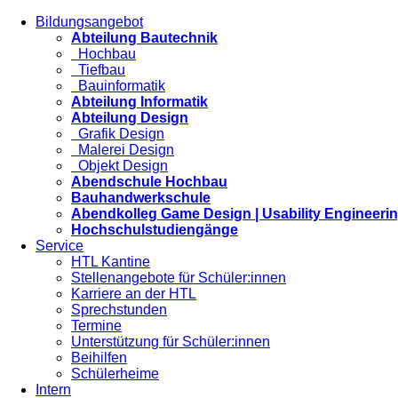
Bildungsangebot
Abteilung Bautechnik
Hochbau
Tiefbau
Bauinformatik
Abteilung Informatik
Abteilung Design
Grafik Design
Malerei Design
Objekt Design
Abendschule Hochbau
Bauhandwerkschule
Abendkolleg Game Design | Usability Engineeri
Hochschulstudiengänge
Service
HTL Kantine
Stellenangebote für Schüler:innen
Karriere an der HTL
Sprechstunden
Termine
Unterstützung für Schüler:innen
Beihilfen
Schülerheime
Intern