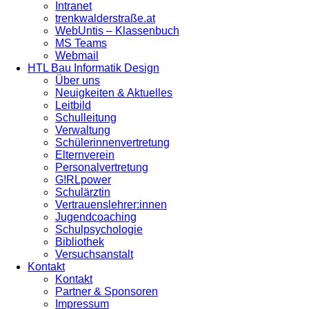
Intranet
trenkwalderstraße.at
WebUntis – Klassenbuch
MS Teams
Webmail
HTL Bau Informatik Design
Über uns
Neuigkeiten & Aktuelles
Leitbild
Schulleitung
Verwaltung
Schülerinnenvertretung
Elternverein
Personalvertretung
G!RLpower
Schulärztin
Vertrauenslehrer:innen
Jugendcoaching
Schulpsychologie
Bibliothek
Versuchsanstalt
Kontakt
Kontakt
Partner & Sponsoren
Impressum