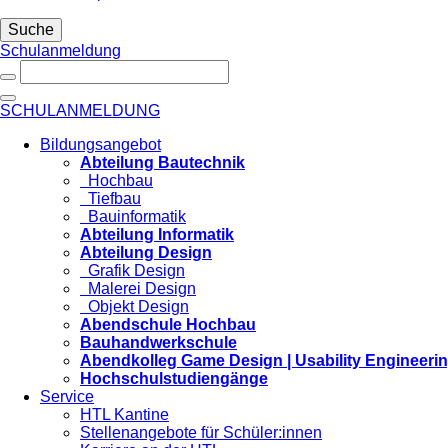
Suche
Schulanmeldung
SCHULANMELDUNG
Bildungsangebot
Abteilung Bautechnik
Hochbau
Tiefbau
Bauinformatik
Abteilung Informatik
Abteilung Design
Grafik Design
Malerei Design
Objekt Design
Abendschule Hochbau
Bauhandwerkschule
Abendkolleg Game Design | Usability Engineeri
Hochschulstudiengänge
Service
HTL Kantine
Stellenangebote für Schüler:innen