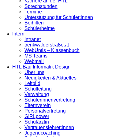
Karriere an der HTL
Sprechstunden
Termine
Unterstützung für Schüler:innen
Beihilfen
Schülerheime
Intern
Intranet
trenkwalderstraße.at
WebUntis – Klassenbuch
MS Teams
Webmail
HTL Bau Informatik Design
Über uns
Neuigkeiten & Aktuelles
Leitbild
Schulleitung
Verwaltung
Schülerinnenvertretung
Elternverein
Personalvertretung
G!RLpower
Schulärztin
Vertrauenslehrer:innen
Jugendcoaching