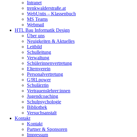
Intranet
trenkwalderstraße.at
WebUntis – Klassenbuch
MS Teams
Webmail
HTL Bau Informatik Design
Über uns
Neuigkeiten & Aktuelles
Leitbild
Schulleitung
Verwaltung
Schülerinnenvertretung
Elternverein
Personalvertretung
G!RLpower
Schulärztin
Vertrauenslehrer:innen
Jugendcoaching
Schulpsychologie
Bibliothek
Versuchsanstalt
Kontakt
Kontakt
Partner & Sponsoren
Impressum