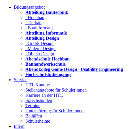
Bildungsangebot
Abteilung Bautechnik
Hochbau
Tiefbau
Bauinformatik
Abteilung Informatik
Abteilung Design
Grafik Design
Malerei Design
Objekt Design
Abendschule Hochbau
Bauhandwerkschule
Abendkolleg Game Design | Usability Engineering
Hochschulstudiengänge
Service
HTL Kantine
Stellenangebote für Schüler:innen
Karriere an der HTL
Sprechstunden
Termine
Unterstützung für Schüler:innen
Beihilfen
Schülerheime
Intern