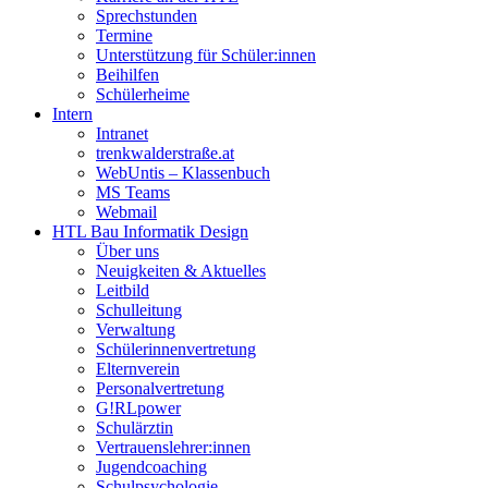
Sprechstunden
Termine
Unterstützung für Schüler:innen
Beihilfen
Schülerheime
Intern
Intranet
trenkwalderstraße.at
WebUntis – Klassenbuch
MS Teams
Webmail
HTL Bau Informatik Design
Über uns
Neuigkeiten & Aktuelles
Leitbild
Schulleitung
Verwaltung
Schülerinnenvertretung
Elternverein
Personalvertretung
G!RLpower
Schulärztin
Vertrauenslehrer:innen
Jugendcoaching
Schulpsychologie