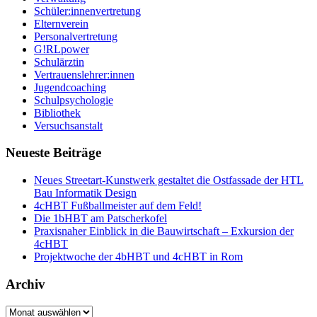
Schüler:innenvertretung
Elternverein
Personalvertretung
G!RLpower
Schulärztin
Vertrauenslehrer:innen
Jugendcoaching
Schulpsychologie
Bibliothek
Versuchsanstalt
Neueste Beiträge
Neues Streetart-Kunstwerk gestaltet die Ostfassade der HTL
Bau Informatik Design
4cHBT Fußballmeister auf dem Feld!
Die 1bHBT am Patscherkofel
Praxisnaher Einblick in die Bauwirtschaft – Exkursion der
4cHBT
Projektwoche der 4bHBT und 4cHBT in Rom
Archiv
Archiv