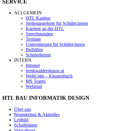
SERVICE
ALLGEMEIN
HTL Kantine
Stellenangebote für Schüler:innen
Karriere an der HTL
Sprechstunden
Termine
Unterstützung für Schüler:innen
Beihilfen
Schülerheime
INTERN
Intranet
trenkwalderstrasse.at
WebUntis – Klassenbuch
MS Teams
Webmail
HTL BAU INFORMATIK DESIGN
Über uns
Neuigkeiten & Aktuelles
Leitbild
Schulleitung
Verwaltung