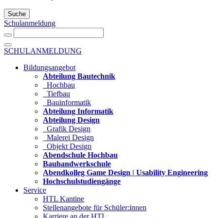
Suche
Schulanmeldung
SCHULANMELDUNG
Bildungsangebot
Abteilung Bautechnik
Hochbau
Tiefbau
Bauinformatik
Abteilung Informatik
Abteilung Design
Grafik Design
Malerei Design
Objekt Design
Abendschule Hochbau
Bauhandwerkschule
Abendkolleg Game Design | Usability Engineering
Hochschulstudiengänge
Service
HTL Kantine
Stellenangebote für Schüler:innen
Karriere an der HTL