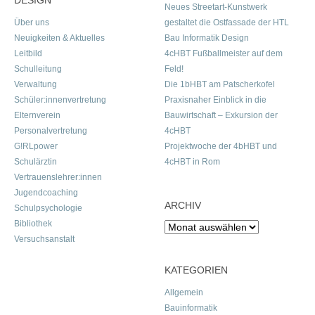
DESIGN
Neues Streetart-Kunstwerk
Über uns
gestaltet die Ostfassade der HTL
Neuigkeiten & Aktuelles
Bau Informatik Design
Leitbild
4cHBT Fußballmeister auf dem
Schulleitung
Feld!
Verwaltung
Die 1bHBT am Patscherkofel
Schüler:innenvertretung
Praxisnaher Einblick in die
Elternverein
Bauwirtschaft – Exkursion der
Personalvertretung
4cHBT
G!RLpower
Projektwoche der 4bHBT und
Schulärztin
4cHBT in Rom
Vertrauenslehrer:innen
Jugendcoaching
ARCHIV
Schulpsychologie
Bibliothek
Archiv
Versuchsanstalt
KATEGORIEN
Allgemein
Bauinformatik