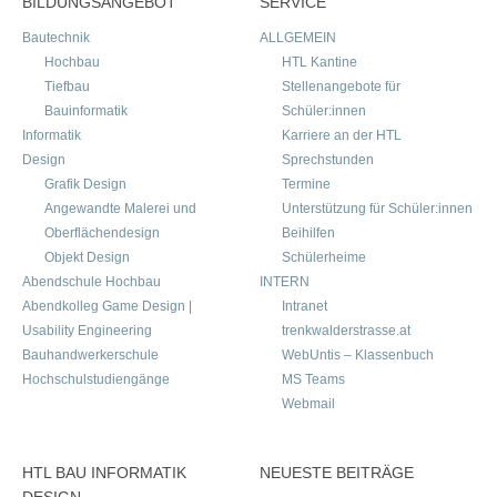
BILDUNGSANGEBOT
SERVICE
Bautechnik
ALLGEMEIN
Hochbau
HTL Kantine
Tiefbau
Stellenangebote für
Bauinformatik
Schüler:innen
Informatik
Karriere an der HTL
Design
Sprechstunden
Grafik Design
Termine
Angewandte Malerei und
Unterstützung für Schüler:innen
Oberflächendesign
Beihilfen
Objekt Design
Schülerheime
Abendschule Hochbau
INTERN
Abendkolleg Game Design |
Intranet
Usability Engineering
trenkwalderstrasse.at
Bauhandwerkerschule
WebUntis – Klassenbuch
Hochschulstudiengänge
MS Teams
Webmail
HTL BAU INFORMATIK
NEUESTE BEITRÄGE