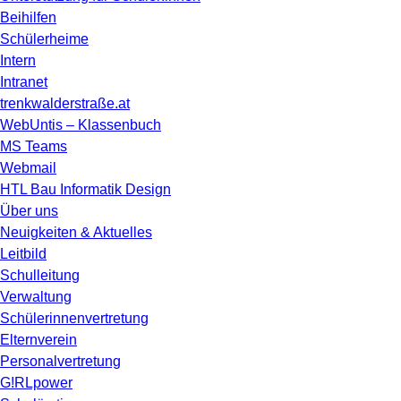
Beihilfen
Schülerheime
Intern
Intranet
trenkwalderstraße.at
WebUntis – Klassenbuch
MS Teams
Webmail
HTL Bau Informatik Design
Über uns
Neuigkeiten & Aktuelles
Leitbild
Schulleitung
Verwaltung
Schülerinnenvertretung
Elternverein
Personalvertretung
G!RLpower