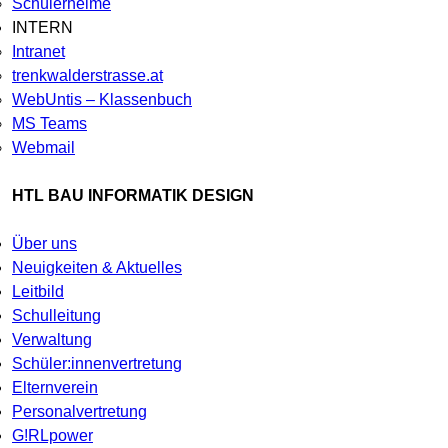
Schülerheime
INTERN
Intranet
trenkwalderstrasse.at
WebUntis – Klassenbuch
MS Teams
Webmail
HTL BAU INFORMATIK DESIGN
Über uns
Neuigkeiten & Aktuelles
Leitbild
Schulleitung
Verwaltung
Schüler:innenvertretung
Elternverein
Personalvertretung
G!RLpower