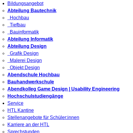
Bildungsangebot
Abteilung Bautechnik
Hochbau
Tiefbau
Bauinformatik
Abteilung Informatik
Abteilung Design
Grafik Design
Malerei Design
Objekt Design
Abendschule Hochbau
Bauhandwerkschule
Abendkolleg Game Design | Usability Engineering
Hochschulstudiengänge
Service
HTL Kantine
Stellenangebote für Schüler:innen
Karriere an der HTL
Sprechstunden