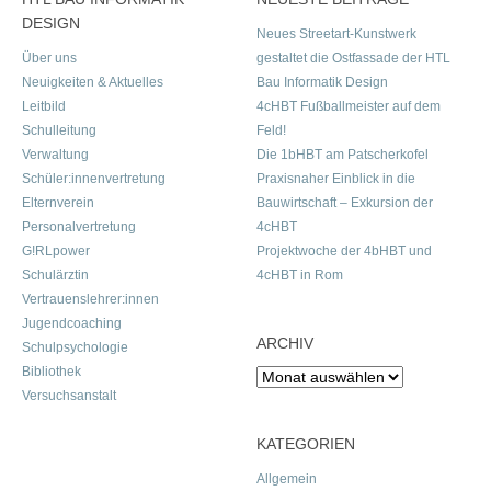
DESIGN
Neues Streetart-Kunstwerk
Über uns
gestaltet die Ostfassade der HTL
Neuigkeiten & Aktuelles
Bau Informatik Design
Leitbild
4cHBT Fußballmeister auf dem
Schulleitung
Feld!
Verwaltung
Die 1bHBT am Patscherkofel
Schüler:innenvertretung
Praxisnaher Einblick in die
Elternverein
Bauwirtschaft – Exkursion der
Personalvertretung
4cHBT
G!RLpower
Projektwoche der 4bHBT und
Schulärztin
4cHBT in Rom
Vertrauenslehrer:innen
Jugendcoaching
ARCHIV
Schulpsychologie
Bibliothek
Archiv
Versuchsanstalt
KATEGORIEN
Allgemein