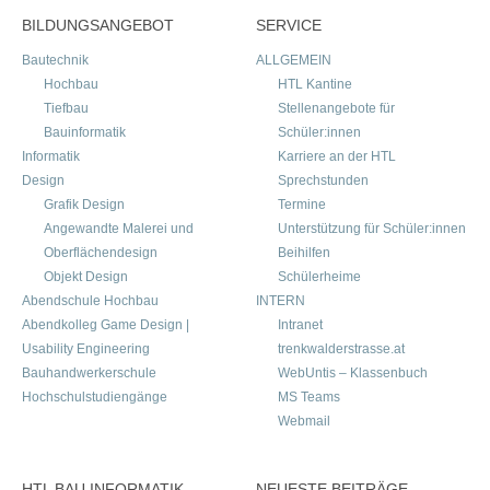
BILDUNGSANGEBOT
SERVICE
Bautechnik
ALLGEMEIN
Hochbau
HTL Kantine
Tiefbau
Stellenangebote für
Bauinformatik
Schüler:innen
Informatik
Karriere an der HTL
Design
Sprechstunden
Grafik Design
Termine
Angewandte Malerei und
Unterstützung für Schüler:innen
Oberflächendesign
Beihilfen
Objekt Design
Schülerheime
Abendschule Hochbau
INTERN
Abendkolleg Game Design |
Intranet
Usability Engineering
trenkwalderstrasse.at
Bauhandwerkerschule
WebUntis – Klassenbuch
Hochschulstudiengänge
MS Teams
Webmail
HTL BAU INFORMATIK
NEUESTE BEITRÄGE