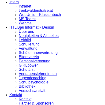
Intern
Intranet
trenkwalderstraße.at
WebUntis – Klassenbuch
MS Teams
Webmail
HTL Bau Informatik Design
Über uns
Neuigkeiten & Aktuelles
Leitbild
Schulleitung
Verwaltung
Schülerinnenvertretung
Elternverein
Personalvertretung
G!RLpower
Schulärztin
Vertrauenslehrer:innen
Jugendcoaching
Schulpsychologie
Bibliothek
Versuchsanstalt
Kontakt
Kontakt
Partner & Sponsoren