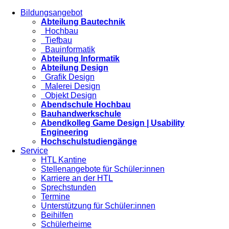
Bildungsangebot
Abteilung Bautechnik
Hochbau
Tiefbau
Bauinformatik
Abteilung Informatik
Abteilung Design
Grafik Design
Malerei Design
Objekt Design
Abendschule Hochbau
Bauhandwerkschule
Abendkolleg Game Design | Usability
Engineering
Hochschulstudiengänge
Service
HTL Kantine
Stellenangebote für Schüler:innen
Karriere an der HTL
Sprechstunden
Termine
Unterstützung für Schüler:innen
Beihilfen
Schülerheime