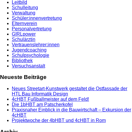
Leitbild
Schulleitung
Verwaltung
Schüler:innenvertretung
Elternverein
Personalvertretung
G!RLpower
Schulärztin
Vertrauenslehrer:innen
Jugendcoaching
Schulpsychologie
Bibliothek
Versuchsanstalt
Neueste Beiträge
Neues Streetart-Kunstwerk gestaltet die Ostfassade der
HTL Bau Informatik Design
4cHBT Fußballmeister auf dem Feld!
Die 1bHBT am Patscherkofel
Praxisnaher Einblick in die Bauwirtschaft – Exkursion der
4cHBT
Projektwoche der 4bHBT und 4cHBT in Rom
Archiv