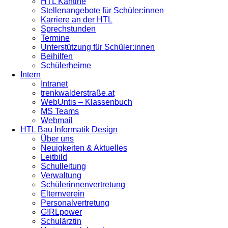
HTL Kantine
Stellenangebote für Schüler:innen
Karriere an der HTL
Sprechstunden
Termine
Unterstützung für Schüler:innen
Beihilfen
Schülerheime
Intern
Intranet
trenkwalderstraße.at
WebUntis – Klassenbuch
MS Teams
Webmail
HTL Bau Informatik Design
Über uns
Neuigkeiten & Aktuelles
Leitbild
Schulleitung
Verwaltung
Schülerinnenvertretung
Elternverein
Personalvertretung
G!RLpower
Schulärztin