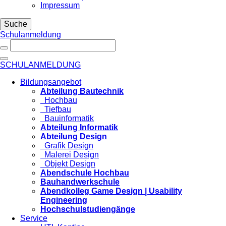
Impressum
Suche
Schulanmeldung
SCHULANMELDUNG
Bildungsangebot
Abteilung Bautechnik
Hochbau
Tiefbau
Bauinformatik
Abteilung Informatik
Abteilung Design
Grafik Design
Malerei Design
Objekt Design
Abendschule Hochbau
Bauhandwerkschule
Abendkolleg Game Design | Usability
Engineering
Hochschulstudiengänge
Service