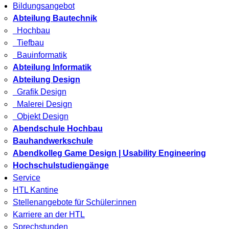
Bildungsangebot
Abteilung Bautechnik
Hochbau
Tiefbau
Bauinformatik
Abteilung Informatik
Abteilung Design
Grafik Design
Malerei Design
Objekt Design
Abendschule Hochbau
Bauhandwerkschule
Abendkolleg Game Design | Usability Engineering
Hochschulstudiengänge
Service
HTL Kantine
Stellenangebote für Schüler:innen
Karriere an der HTL
Sprechstunden