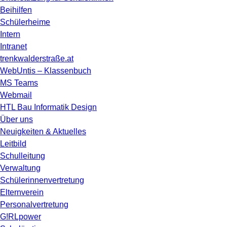
Beihilfen
Schülerheime
Intern
Intranet
trenkwalderstraße.at
WebUntis – Klassenbuch
MS Teams
Webmail
HTL Bau Informatik Design
Über uns
Neuigkeiten & Aktuelles
Leitbild
Schulleitung
Verwaltung
Schülerinnenvertretung
Elternverein
Personalvertretung
G!RLpower