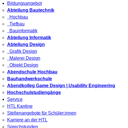
Bildungsangebot
Abteilung Bautechnik
Hochbau
Tiefbau
Bauinformatik
Abteilung Informatik
Abteilung Design
Grafik Design
Malerei Design
Objekt Design
Abendschule Hochbau
Bauhandwerkschule
Abendkolleg Game Design | Usability Engineering
Hochschulstudiengänge
Service
HTL Kantine
Stellenangebote für Schüler:innen
Karriere an der HTL
Sprechstunden