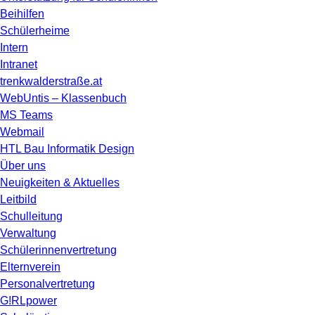
Beihilfen
Schülerheime
Intern
Intranet
trenkwalderstraße.at
WebUntis – Klassenbuch
MS Teams
Webmail
HTL Bau Informatik Design
Über uns
Neuigkeiten & Aktuelles
Leitbild
Schulleitung
Verwaltung
Schülerinnenvertretung
Elternverein
Personalvertretung
G!RLpower