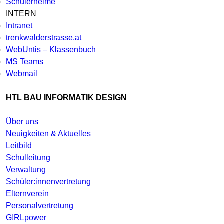
Schülerheime
INTERN
Intranet
trenkwalderstrasse.at
WebUntis – Klassenbuch
MS Teams
Webmail
HTL BAU INFORMATIK DESIGN
Über uns
Neuigkeiten & Aktuelles
Leitbild
Schulleitung
Verwaltung
Schüler:innenvertretung
Elternverein
Personalvertretung
G!RLpower