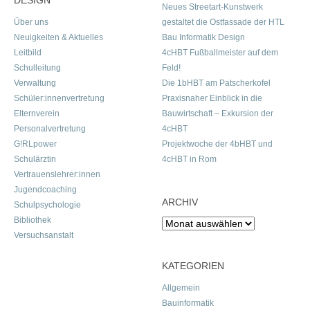
DESIGN
Neues Streetart-Kunstwerk
Über uns
gestaltet die Ostfassade der HTL
Neuigkeiten & Aktuelles
Bau Informatik Design
Leitbild
4cHBT Fußballmeister auf dem
Schulleitung
Feld!
Verwaltung
Die 1bHBT am Patscherkofel
Schüler:innenvertretung
Praxisnaher Einblick in die
Elternverein
Bauwirtschaft – Exkursion der
Personalvertretung
4cHBT
G!RLpower
Projektwoche der 4bHBT und
Schulärztin
4cHBT in Rom
Vertrauenslehrer:innen
Jugendcoaching
ARCHIV
Schulpsychologie
Bibliothek
Archiv
Versuchsanstalt
KATEGORIEN
Allgemein
Bauinformatik