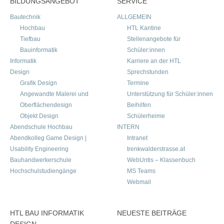
BILDUNGSANGEBOT
SERVICE
Bautechnik
ALLGEMEIN
Hochbau
HTL Kantine
Tiefbau
Stellenangebote für
Bauinformatik
Schüler:innen
Informatik
Karriere an der HTL
Design
Sprechstunden
Grafik Design
Termine
Angewandte Malerei und
Unterstützung für Schüler:innen
Oberflächendesign
Beihilfen
Objekt Design
Schülerheime
Abendschule Hochbau
INTERN
Abendkolleg Game Design |
Intranet
Usability Engineering
trenkwalderstrasse.at
Bauhandwerkerschule
WebUntis – Klassenbuch
Hochschulstudiengänge
MS Teams
Webmail
HTL BAU INFORMATIK
NEUESTE BEITRÄGE