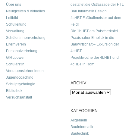
Über uns
gestaltet die Ostfassade der HTL
Neuigkeiten & Aktuelles
Bau Informatik Design
Leitbild
4cHBT Fußballmeister auf dem
Schulleitung
Feld!
Verwaltung
Die 1bHBT am Patscherkofel
Schüler:innenvertretung
Praxisnaher Einblick in die
Elternverein
Bauwirtschaft – Exkursion der
Personalvertretung
4cHBT
G!RLpower
Projektwoche der 4bHBT und
Schulärztin
4cHBT in Rom
Vertrauenslehrer:innen
Jugendcoaching
ARCHIV
Schulpsychologie
Bibliothek
Archiv
Versuchsanstalt
KATEGORIEN
Allgemein
Bauinformatik
Bautechnik