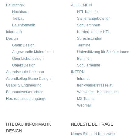
Bautechnik
ALLGEMEIN
Hochbau
HTL Kantine
Tiefbau
Stellenangebote für
Bauinformatik
Schüler:innen
Informatik
Karriere an der HTL
Design
Sprechstunden
Grafik Design
Termine
Angewandte Malerei und
Unterstützung für Schüler:innen
Oberflächendesign
Beihilfen
Objekt Design
Schülerheime
Abendschule Hochbau
INTERN
Abendkolleg Game Design |
Intranet
Usability Engineering
trenkwalderstrasse.at
Bauhandwerkerschule
WebUntis – Klassenbuch
Hochschulstudiengänge
MS Teams
Webmail
HTL BAU INFORMATIK
NEUESTE BEITRÄGE
DESIGN
Neues Streetart-Kunstwerk