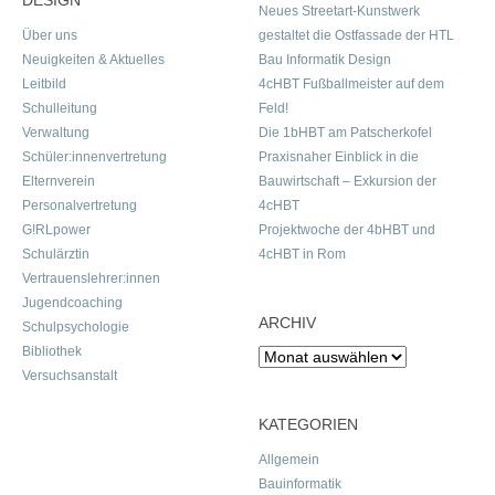
DESIGN
Neues Streetart-Kunstwerk
Über uns
gestaltet die Ostfassade der HTL
Neuigkeiten & Aktuelles
Bau Informatik Design
Leitbild
4cHBT Fußballmeister auf dem
Schulleitung
Feld!
Verwaltung
Die 1bHBT am Patscherkofel
Schüler:innenvertretung
Praxisnaher Einblick in die
Elternverein
Bauwirtschaft – Exkursion der
Personalvertretung
4cHBT
G!RLpower
Projektwoche der 4bHBT und
Schulärztin
4cHBT in Rom
Vertrauenslehrer:innen
Jugendcoaching
ARCHIV
Schulpsychologie
Bibliothek
Archiv
Versuchsanstalt
KATEGORIEN
Allgemein
Bauinformatik