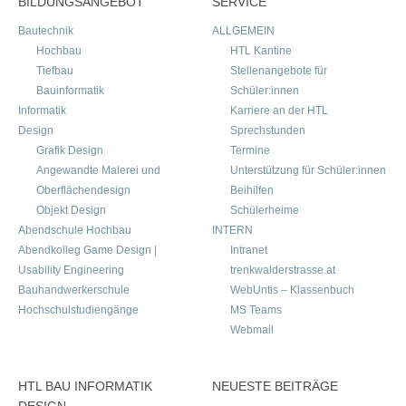
BILDUNGSANGEBOT
SERVICE
Bautechnik
ALLGEMEIN
Hochbau
HTL Kantine
Tiefbau
Stellenangebote für
Bauinformatik
Schüler:innen
Informatik
Karriere an der HTL
Design
Sprechstunden
Grafik Design
Termine
Angewandte Malerei und
Unterstützung für Schüler:innen
Oberflächendesign
Beihilfen
Objekt Design
Schülerheime
Abendschule Hochbau
INTERN
Abendkolleg Game Design |
Intranet
Usability Engineering
trenkwalderstrasse.at
Bauhandwerkerschule
WebUntis – Klassenbuch
Hochschulstudiengänge
MS Teams
Webmail
HTL BAU INFORMATIK
NEUESTE BEITRÄGE