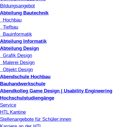
Bildungsangebot
Abteilung Bautechnik
Hochbau
Tiefbau
Bauinformatik
Abteilung Informatik
Abteilung Design
Grafik Design
Malerei Design
Objekt Design
Abendschule Hochbau
Bauhandwerkschule
Abendkolleg Game Design | Usability Engineering
Hochschulstudiengänge
Service
HTL Kantine
Stellenangebote für Schüler:innen
Karriere an der HTL