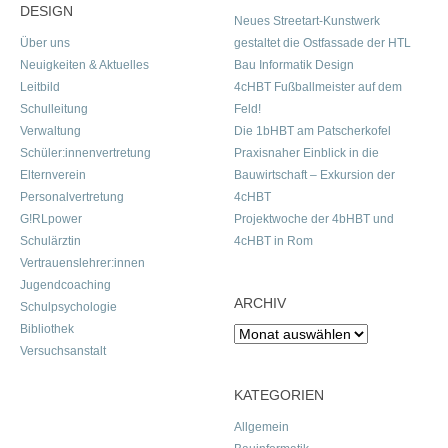
DESIGN
Neues Streetart-Kunstwerk
Über uns
gestaltet die Ostfassade der HTL
Neuigkeiten & Aktuelles
Bau Informatik Design
Leitbild
4cHBT Fußballmeister auf dem
Schulleitung
Feld!
Verwaltung
Die 1bHBT am Patscherkofel
Schüler:innenvertretung
Praxisnaher Einblick in die
Elternverein
Bauwirtschaft – Exkursion der
Personalvertretung
4cHBT
G!RLpower
Projektwoche der 4bHBT und
Schulärztin
4cHBT in Rom
Vertrauenslehrer:innen
Jugendcoaching
ARCHIV
Schulpsychologie
Bibliothek
Archiv
Versuchsanstalt
KATEGORIEN
Allgemein