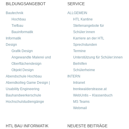
BILDUNGSANGEBOT
SERVICE
Bautechnik
ALLGEMEIN
Hochbau
HTL Kantine
Tiefbau
Stellenangebote für
Bauinformatik
Schüler:innen
Informatik
Karriere an der HTL
Design
Sprechstunden
Grafik Design
Termine
Angewandte Malerei und
Unterstützung für Schüler:innen
Oberflächendesign
Beihilfen
Objekt Design
Schülerheime
Abendschule Hochbau
INTERN
Abendkolleg Game Design |
Intranet
Usability Engineering
trenkwalderstrasse.at
Bauhandwerkerschule
WebUntis – Klassenbuch
Hochschulstudiengänge
MS Teams
Webmail
HTL BAU INFORMATIK
NEUESTE BEITRÄGE