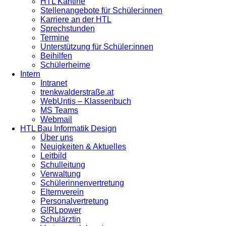
HTL Kantine
Stellenangebote für Schüler:innen
Karriere an der HTL
Sprechstunden
Termine
Unterstützung für Schüler:innen
Beihilfen
Schülerheime
Intern
Intranet
trenkwalderstraße.at
WebUntis – Klassenbuch
MS Teams
Webmail
HTL Bau Informatik Design
Über uns
Neuigkeiten & Aktuelles
Leitbild
Schulleitung
Verwaltung
Schülerinnenvertretung
Elternverein
Personalvertretung
G!RLpower
Schulärztin