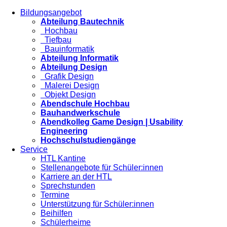
Bildungsangebot
Abteilung Bautechnik
Hochbau
Tiefbau
Bauinformatik
Abteilung Informatik
Abteilung Design
Grafik Design
Malerei Design
Objekt Design
Abendschule Hochbau
Bauhandwerkschule
Abendkolleg Game Design | Usability
Engineering
Hochschulstudiengänge
Service
HTL Kantine
Stellenangebote für Schüler:innen
Karriere an der HTL
Sprechstunden
Termine
Unterstützung für Schüler:innen
Beihilfen
Schülerheime