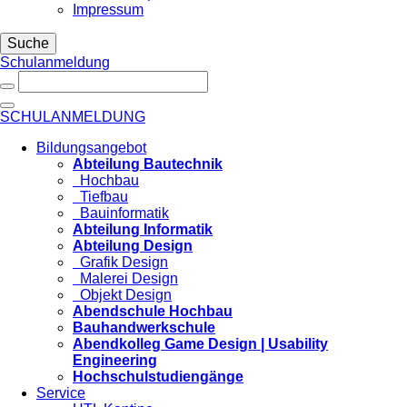
Impressum
Suche
Schulanmeldung
SCHULANMELDUNG
Bildungsangebot
Abteilung Bautechnik
Hochbau
Tiefbau
Bauinformatik
Abteilung Informatik
Abteilung Design
Grafik Design
Malerei Design
Objekt Design
Abendschule Hochbau
Bauhandwerkschule
Abendkolleg Game Design | Usability
Engineering
Hochschulstudiengänge
Service