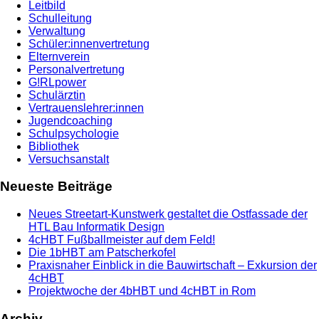
Leitbild
Schulleitung
Verwaltung
Schüler:innenvertretung
Elternverein
Personalvertretung
G!RLpower
Schulärztin
Vertrauenslehrer:innen
Jugendcoaching
Schulpsychologie
Bibliothek
Versuchsanstalt
Neueste Beiträge
Neues Streetart-Kunstwerk gestaltet die Ostfassade der
HTL Bau Informatik Design
4cHBT Fußballmeister auf dem Feld!
Die 1bHBT am Patscherkofel
Praxisnaher Einblick in die Bauwirtschaft – Exkursion der
4cHBT
Projektwoche der 4bHBT und 4cHBT in Rom
Archiv