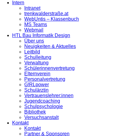
Intern
Intranet
trenkwalderstraße.at
WebUntis – Klassenbuch
MS Teams
Webmail
HTL Bau Informatik Design
Über uns
Neuigkeiten & Aktuelles
Leitbild
Schulleitung
Verwaltung
Schülerinnenvertretung
Elternverein
Personalvertretung
G!RLpower
Schulärztin
Vertrauenslehrer:innen
Jugendcoaching
Schulpsychologie
Bibliothek
Versuchsanstalt
Kontakt
Kontakt
Partner & Sponsoren