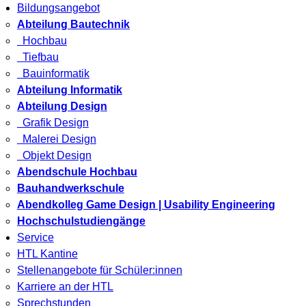
Bildungsangebot
Abteilung Bautechnik
Hochbau
Tiefbau
Bauinformatik
Abteilung Informatik
Abteilung Design
Grafik Design
Malerei Design
Objekt Design
Abendschule Hochbau
Bauhandwerkschule
Abendkolleg Game Design | Usability Engineering
Hochschulstudiengänge
Service
HTL Kantine
Stellenangebote für Schüler:innen
Karriere an der HTL
Sprechstunden