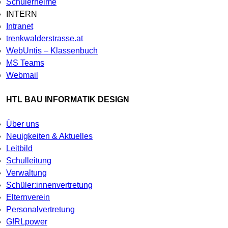
Schülerheime
INTERN
Intranet
trenkwalderstrasse.at
WebUntis – Klassenbuch
MS Teams
Webmail
HTL BAU INFORMATIK DESIGN
Über uns
Neuigkeiten & Aktuelles
Leitbild
Schulleitung
Verwaltung
Schüler:innenvertretung
Elternverein
Personalvertretung
G!RLpower