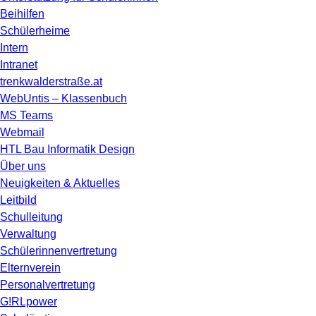
Beihilfen
Schülerheime
Intern
Intranet
trenkwalderstraße.at
WebUntis – Klassenbuch
MS Teams
Webmail
HTL Bau Informatik Design
Über uns
Neuigkeiten & Aktuelles
Leitbild
Schulleitung
Verwaltung
Schülerinnenvertretung
Elternverein
Personalvertretung
G!RLpower