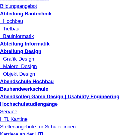
Bildungsangebot
Abteilung Bautechnik
Hochbau
Tiefbau
Bauinformatik
Abteilung Informatik
Abteilung Design
Grafik Design
Malerei Design
Objekt Design
Abendschule Hochbau
Bauhandwerkschule
Abendkolleg Game Design | Usability Engineering
Hochschulstudiengänge
Service
HTL Kantine
Stellenangebote für Schüler:innen
Karriere an der HTL