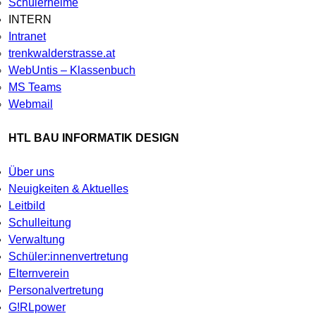
Schülerheime
INTERN
Intranet
trenkwalderstrasse.at
WebUntis – Klassenbuch
MS Teams
Webmail
HTL BAU INFORMATIK DESIGN
Über uns
Neuigkeiten & Aktuelles
Leitbild
Schulleitung
Verwaltung
Schüler:innenvertretung
Elternverein
Personalvertretung
G!RLpower