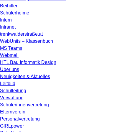
Beihilfen
Schülerheime
Intern
Intranet
trenkwalderstraße.at
WebUntis – Klassenbuch
MS Teams
Webmail
HTL Bau Informatik Design
Über uns
Neuigkeiten & Aktuelles
Leitbild
Schulleitung
Verwaltung
Schülerinnenvertretung
Elternverein
Personalvertretung
G!RLpower