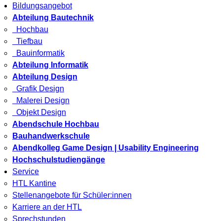
Bildungsangebot
Abteilung Bautechnik
Hochbau
Tiefbau
Bauinformatik
Abteilung Informatik
Abteilung Design
Grafik Design
Malerei Design
Objekt Design
Abendschule Hochbau
Bauhandwerkschule
Abendkolleg Game Design | Usability Engineering
Hochschulstudiengänge
Service
HTL Kantine
Stellenangebote für Schüler:innen
Karriere an der HTL
Sprechstunden