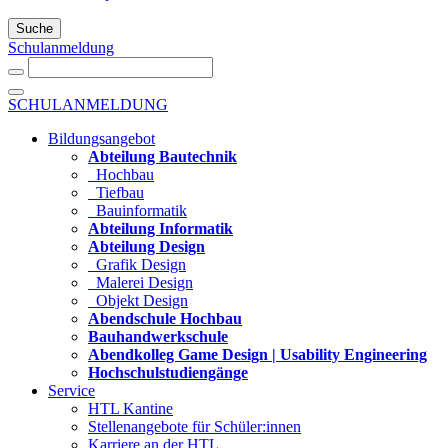
Suche
Schulanmeldung
SCHULANMELDUNG
Bildungsangebot
Abteilung Bautechnik
Hochbau
Tiefbau
Bauinformatik
Abteilung Informatik
Abteilung Design
Grafik Design
Malerei Design
Objekt Design
Abendschule Hochbau
Bauhandwerkschule
Abendkolleg Game Design | Usability Engineering
Hochschulstudiengänge
Service
HTL Kantine
Stellenangebote für Schüler:innen
Karriere an der HTL