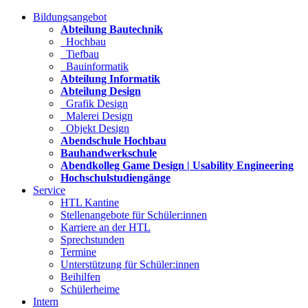
Bildungsangebot
Abteilung Bautechnik
Hochbau
Tiefbau
Bauinformatik
Abteilung Informatik
Abteilung Design
Grafik Design
Malerei Design
Objekt Design
Abendschule Hochbau
Bauhandwerkschule
Abendkolleg Game Design | Usability Engineering
Hochschulstudiengänge
Service
HTL Kantine
Stellenangebote für Schüler:innen
Karriere an der HTL
Sprechstunden
Termine
Unterstützung für Schüler:innen
Beihilfen
Schülerheime
Intern