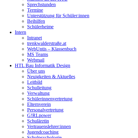
Sprechstunden
Termine
Unterstützung für Schüler:innen
Beihilfen
Schülerheime
Intern
Intranet
trenkwalderstraße.at
WebUntis – Klassenbuch
MS Teams
Webmail
HTL Bau Informatik Design
Über uns
Neuigkeiten & Aktuelles
Leitbild
Schulleitung
Verwaltung
Schülerinnenvertretung
Elternverein
Personalvertretung
G!RLpower
Schulärztin
Vertrauenslehrer:innen
Jugendcoaching
Schulpsychologie