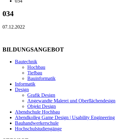
034
034
07.12.2022
BILDUNGSANGEBOT
Bautechnik
Hochbau
Tiefbau
Bauinformatik
Informatik
Design
Grafik Design
Angewandte Malerei und Oberflächendesign
Objekt Design
Abendschule Hochbau
Abendkolleg Game Design | Usability Engineering
Bauhandwerkerschule
Hochschulstudiengänge