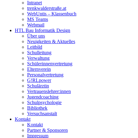
Intranet
trenkwalderstraße.at
WebUntis – Klassenbuch
MS Teams
Webmail
HTL Bau Informatik Design
Über uns
Neuigkeiten & Aktuelles
Leitbild
Schulleitung
Verwaltung
Schülerinnenvertretung
Elternverein
Personalvertretung
G!RLpower
Schulärztin
Vertrauenslehrer:innen
Jugendcoaching
Schulpsychologie
Bibliothek
Versuchsanstalt
Kontakt
Kontakt
Partner & Sponsoren
Impressum