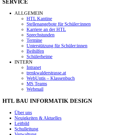
SERVICE
ALLGEMEIN
HTL Kantine
Stellenangebote für Schüler:innen
Karriere an der HTL
Sprechstunden
Termine
Unterstützung für Schüler:innen
Beihilfen
Schülerheime
INTERN
Intranet
trenkwalderstrasse.at
WebUntis – Klassenbuch
MS Teams
Webmail
HTL BAU INFORMATIK DESIGN
Über uns
Neuigkeiten & Aktuelles
Leitbild
Schulleitung
Verwaltung