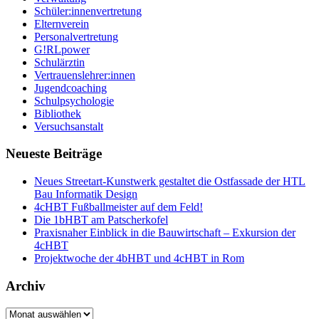
Schüler:innenvertretung
Elternverein
Personalvertretung
G!RLpower
Schulärztin
Vertrauenslehrer:innen
Jugendcoaching
Schulpsychologie
Bibliothek
Versuchsanstalt
Neueste Beiträge
Neues Streetart-Kunstwerk gestaltet die Ostfassade der HTL
Bau Informatik Design
4cHBT Fußballmeister auf dem Feld!
Die 1bHBT am Patscherkofel
Praxisnaher Einblick in die Bauwirtschaft – Exkursion der
4cHBT
Projektwoche der 4bHBT und 4cHBT in Rom
Archiv
Archiv