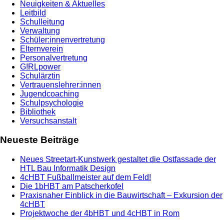
Neuigkeiten & Aktuelles
Leitbild
Schulleitung
Verwaltung
Schüler:innenvertretung
Elternverein
Personalvertretung
G!RLpower
Schulärztin
Vertrauenslehrer:innen
Jugendcoaching
Schulpsychologie
Bibliothek
Versuchsanstalt
Neueste Beiträge
Neues Streetart-Kunstwerk gestaltet die Ostfassade der
HTL Bau Informatik Design
4cHBT Fußballmeister auf dem Feld!
Die 1bHBT am Patscherkofel
Praxisnaher Einblick in die Bauwirtschaft – Exkursion der
4cHBT
Projektwoche der 4bHBT und 4cHBT in Rom