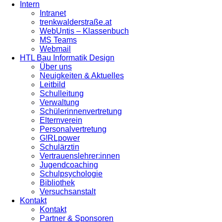
Intern
Intranet
trenkwalderstraße.at
WebUntis – Klassenbuch
MS Teams
Webmail
HTL Bau Informatik Design
Über uns
Neuigkeiten & Aktuelles
Leitbild
Schulleitung
Verwaltung
Schülerinnenvertretung
Elternverein
Personalvertretung
G!RLpower
Schulärztin
Vertrauenslehrer:innen
Jugendcoaching
Schulpsychologie
Bibliothek
Versuchsanstalt
Kontakt
Kontakt
Partner & Sponsoren