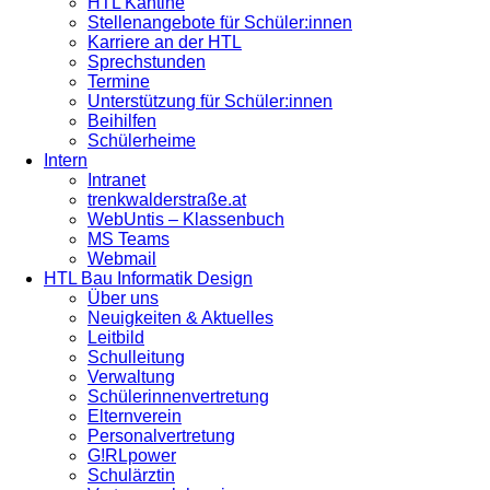
HTL Kantine
Stellenangebote für Schüler:innen
Karriere an der HTL
Sprechstunden
Termine
Unterstützung für Schüler:innen
Beihilfen
Schülerheime
Intern
Intranet
trenkwalderstraße.at
WebUntis – Klassenbuch
MS Teams
Webmail
HTL Bau Informatik Design
Über uns
Neuigkeiten & Aktuelles
Leitbild
Schulleitung
Verwaltung
Schülerinnenvertretung
Elternverein
Personalvertretung
G!RLpower
Schulärztin