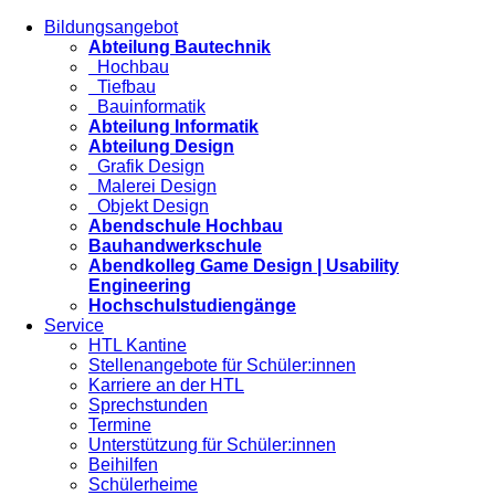
Bildungsangebot
Abteilung Bautechnik
Hochbau
Tiefbau
Bauinformatik
Abteilung Informatik
Abteilung Design
Grafik Design
Malerei Design
Objekt Design
Abendschule Hochbau
Bauhandwerkschule
Abendkolleg Game Design | Usability
Engineering
Hochschulstudiengänge
Service
HTL Kantine
Stellenangebote für Schüler:innen
Karriere an der HTL
Sprechstunden
Termine
Unterstützung für Schüler:innen
Beihilfen
Schülerheime