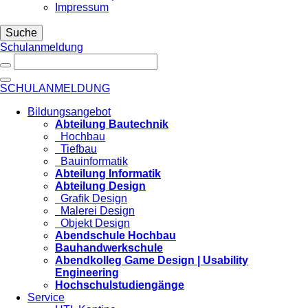
Impressum
Suche
Schulanmeldung
SCHULANMELDUNG
Bildungsangebot
Abteilung Bautechnik
Hochbau
Tiefbau
Bauinformatik
Abteilung Informatik
Abteilung Design
Grafik Design
Malerei Design
Objekt Design
Abendschule Hochbau
Bauhandwerkschule
Abendkolleg Game Design | Usability
Engineering
Hochschulstudiengänge
Service