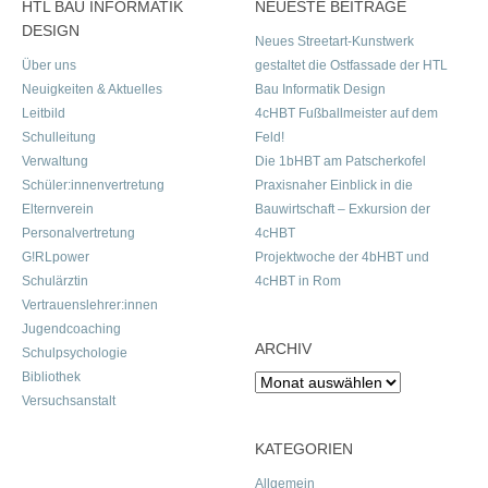
HTL BAU INFORMATIK
NEUESTE BEITRÄGE
DESIGN
Neues Streetart-Kunstwerk
Über uns
gestaltet die Ostfassade der HTL
Neuigkeiten & Aktuelles
Bau Informatik Design
Leitbild
4cHBT Fußballmeister auf dem
Schulleitung
Feld!
Verwaltung
Die 1bHBT am Patscherkofel
Schüler:innenvertretung
Praxisnaher Einblick in die
Elternverein
Bauwirtschaft – Exkursion der
Personalvertretung
4cHBT
G!RLpower
Projektwoche der 4bHBT und
Schulärztin
4cHBT in Rom
Vertrauenslehrer:innen
Jugendcoaching
ARCHIV
Schulpsychologie
Bibliothek
Archiv
Versuchsanstalt
KATEGORIEN
Allgemein